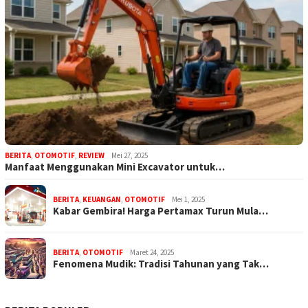
BERITA
,
OTOMOTIF
,
REVIEW
Mei 27, 2025
Manfaat Menggunakan Mini Excavator untuk…
BERITA
,
KEUANGAN
,
OTOMOTIF
Mei 1, 2025
Kabar Gembira! Harga Pertamax Turun Mula…
BERITA
,
OTOMOTIF
Maret 24, 2025
Fenomena Mudik: Tradisi Tahunan yang Tak…