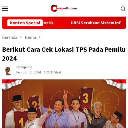
Loncat
Menu
ke
Mobile
konten
Menarik
Konten Spesial
UBSI Serahkan Sistem Informasi Tracer Study Be
Beranda
Berita
Berikut Cara Cek Lokasi TPS Pada Pemilu
2024
Chakpedia
Februari 13, 2024
1093 Dilihat