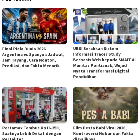
UBSI Serahkan Sistem
Final Piala Dunia 2026
Informasi Tracer Study
Argentina vs Spanyol: Jadwal,
Berbasis Web kepada SMAIT Al-
Jam Tayang, Cara Nonton,
Mumtaz Pontianak, Wujud
Prediksi, dan Fakta Menarik
Nyata Transformasi Digital
Pendidikan
Pertamax Tembus Rp16.250,
Film Pesta Babi Viral 2026,
Saatnya Lebih Dekat dengan
Kontroversi Nobar dan Fakta
Pertalite?
di Baliknya