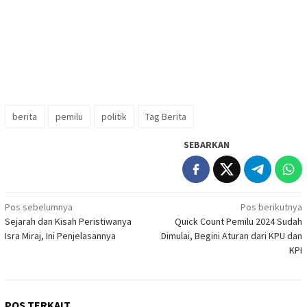
berita
pemilu
politik
Tag Berita
SEBARKAN
Navigasi
Pos sebelumnya
Pos berikutnya
Sejarah dan Kisah Peristiwanya
Quick Count Pemilu 2024 Sudah
pos
Isra Miraj, Ini Penjelasannya
Dimulai, Begini Aturan dari KPU dan
KPI
POS TERKAIT