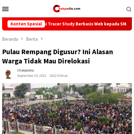
Loncat
Menu
ke
Mobile
konten
ormasi Tracer Study Berbasis Web kepada SMAIT Al-Mumtaz Ponti
Konten Spesial
Beranda
Berita
Pulau Rempang Digusur? Ini Alasan
Warga Tidak Mau Direlokasi
Chakpedia
September 19, 2023
1622 Dilihat