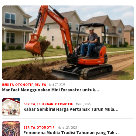
BERITA
,
OTOMOTIF
,
REVIEW
Mei 27, 2025
Manfaat Menggunakan Mini Excavator untuk…
BERITA
,
KEUANGAN
,
OTOMOTIF
Mei 1, 2025
Kabar Gembira! Harga Pertamax Turun Mula…
BERITA
,
OTOMOTIF
Maret 24, 2025
Fenomena Mudik: Tradisi Tahunan yang Tak…