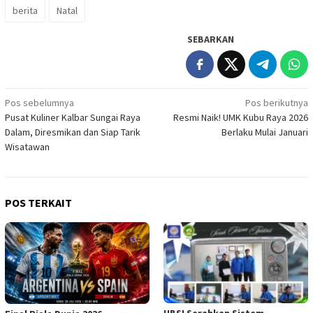
berita
Natal
SEBARKAN
Navigasi
Pos sebelumnya
Pos berikutnya
Pusat Kuliner Kalbar Sungai Raya
Resmi Naik! UMK Kubu Raya 2026
pos
Dalam, Diresmikan dan Siap Tarik
Berlaku Mulai Januari
Wisatawan
POS TERKAIT
UBSI Serahkan Sistem