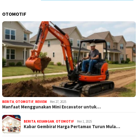
OTOMOTIF
BERITA
,
OTOMOTIF
,
REVIEW
Mei 27, 2025
Manfaat Menggunakan Mini Excavator untuk…
BERITA
,
KEUANGAN
,
OTOMOTIF
Mei 1, 2025
Kabar Gembira! Harga Pertamax Turun Mula…