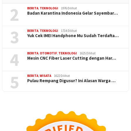
2
BERITA
,
TEKNOLOGI
1976 Dilihat
Badan Karantina Indonesia Gelar Sayembar…
3
BERITA
,
TEKNOLOGI
1714 Dilihat
Yuk Cek IMEI Handphone Mu Sudah Terdafta…
4
BERITA
,
OTOMOTIF
,
TEKNOLOGI
1625 Dilihat
Mesin CNC Fiber Laser Cutting dengan Har…
5
BERITA
,
WISATA
1622 Dilihat
Pulau Rempang Digusur? Ini Alasan Warga …