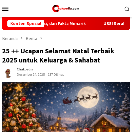
Loncat
Menu
ke
Mobile
konten
si, dan Fakta Menarik
Konten Spesial
UBSI Serahkan Sistem Informasi Tr
Beranda
Berita
25 ++ Ucapan Selamat Natal Terbaik
2025 untuk Keluarga & Sahabat
Chakpedia
Desember 24, 2025
137 Dilihat