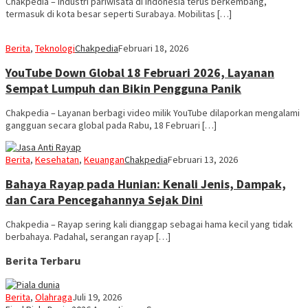
Chakpedia – Industri pariwisata di Indonesia terus berkembang,
termasuk di kota besar seperti Surabaya. Mobilitas […]
Berita
,
Teknologi
Chakpedia
Februari 18, 2026
YouTube Down Global 18 Februari 2026, Layanan
Sempat Lumpuh dan Bikin Pengguna Panik
Chakpedia – Layanan berbagi video milik YouTube dilaporkan mengalami
gangguan secara global pada Rabu, 18 Februari […]
Berita
,
Kesehatan
,
Keuangan
Chakpedia
Februari 13, 2026
Bahaya Rayap pada Hunian: Kenali Jenis, Dampak,
dan Cara Pencegahannya Sejak Dini
Chakpedia – Rayap sering kali dianggap sebagai hama kecil yang tidak
berbahaya. Padahal, serangan rayap […]
Berita Terbaru
Berita
,
Olahraga
Juli 19, 2026