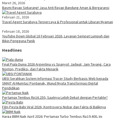
Maret 26, 2026
Basmi Rayap Sekarang! Jasa Anti Rayap Bandung Aman & Bergaransi
Februari 21, 2026
Travel Agent Surabaya Terpercaya & Profesional untuk Liburan Nyaman
Februari 18, 2026
YouTube Down Global 18 Februari 2026, Layanan Sempat Lumpuh dan
Bikin Pengguna Panik
Headlines
Final Piala Dunia 2026 Argentina vs Spanyol: Jadwal, Jam Tayang, Cara
Nonton, Prediksi, dan Fakta Menarik
UBSI Serahkan Sistem Informasi Tracer Study Berbasis Web kepada
SMAIT Al-Mumtaz Pontianak, Wujud Nyata Transformasi Digital
Pendidikan
Pertamax Tembus Rp16.250, Saatnya Lebih Dekat dengan Pertalite?
Film Pesta Babi Viral 2026, Kontroversi Nobar dan Fakta di Baliknya
Harga BBM Naik April 2026: Pertamax Turbo Tembus Rp19.400, Ini