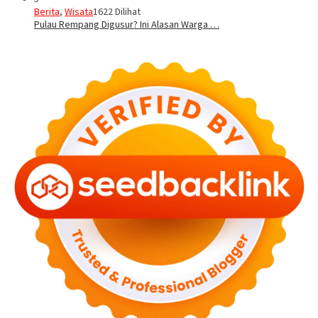
Berita
,
Wisata
1622 Dilihat
Pulau Rempang Digusur? Ini Alasan Warga …