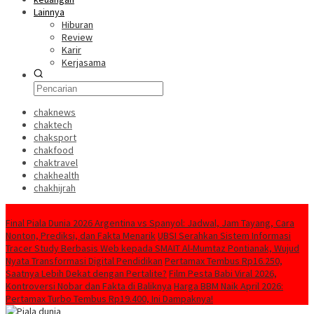
Lainnya
Hiburan
Review
Karir
Kerjasama
chaknews
chaktech
chaksport
chakfood
chaktravel
chakhealth
chakhijrah
Konten Spesial
Final Piala Dunia 2026 Argentina vs Spanyol: Jadwal, Jam Tayang, Cara
Nonton, Prediksi, dan Fakta Menarik
UBSI Serahkan Sistem Informasi
Tracer Study Berbasis Web kepada SMAIT Al-Mumtaz Pontianak, Wujud
Nyata Transformasi Digital Pendidikan
Pertamax Tembus Rp16.250,
Saatnya Lebih Dekat dengan Pertalite?
Film Pesta Babi Viral 2026,
Kontroversi Nobar dan Fakta di Baliknya
Harga BBM Naik April 2026:
Pertamax Turbo Tembus Rp19.400, Ini Dampaknya!