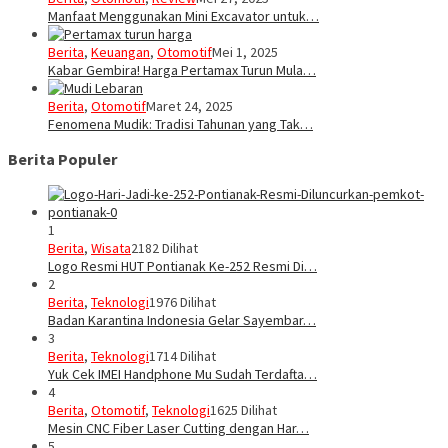
Manfaat Menggunakan Mini Excavator untuk…
Berita
,
Keuangan
,
Otomotif
Mei 1, 2025
Kabar Gembira! Harga Pertamax Turun Mula…
Berita
,
Otomotif
Maret 24, 2025
Fenomena Mudik: Tradisi Tahunan yang Tak…
Berita Populer
1
Berita
,
Wisata
2182 Dilihat
Logo Resmi HUT Pontianak Ke-252 Resmi Di…
2
Berita
,
Teknologi
1976 Dilihat
Badan Karantina Indonesia Gelar Sayembar…
3
Berita
,
Teknologi
1714 Dilihat
Yuk Cek IMEI Handphone Mu Sudah Terdafta…
4
Berita
,
Otomotif
,
Teknologi
1625 Dilihat
Mesin CNC Fiber Laser Cutting dengan Har…
5