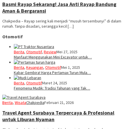
Basmi Rayap Sekarang! Jasa Anti Rayap Bandung
Aman & Bergaransi
Chakpedia – Rayap sering kali menjadi “musuh tersembunyi” di dalam
rumah. Tanpa disadari, serangga kecil […]
Otomotif
Berita
,
Otomotif
,
Review
Mei 27, 2025
Manfaat Menggunakan Mini Excavator untuk…
Berita
,
Keuangan
,
Otomotif
Mei 1, 2025
Kabar Gembira! Harga Pertamax Turun Mula…
Berita
,
Otomotif
Maret 24, 2025
Fenomena Mudik: Tradisi Tahunan yang Tak…
Berita
,
Wisata
Chakpedia
Februari 21, 2026
Travel Agent Surabaya Terpercaya & Profesional
untuk Liburan Nyaman