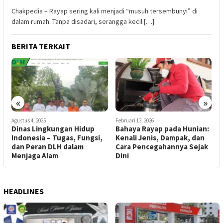
Chakpedia – Rayap sering kali menjadi “musuh tersembunyi” di
dalam rumah. Tanpa disadari, serangga kecil […]
BERITA TERKAIT
«
»
Agustus 4, 2025
Februari 13, 2026
J
Dinas Lingkungan Hidup
Bahaya Rayap pada Hunian:
Indonesia – Tugas, Fungsi,
Kenali Jenis, Dampak, dan
K
dan Peran DLH dalam
Cara Pencegahannya Sejak
P
Menjaga Alam
Dini
HEADLINES