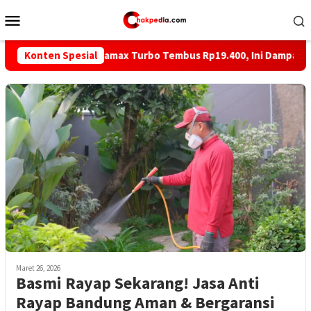
Loncat
Menu
ke
Mobile
konten
ril 2026: Pertamax Turbo Tembus Rp19.400, Ini Dampaknya!
Konten Spesial
Maret 26, 2026
Basmi Rayap Sekarang! Jasa Anti
Rayap Bandung Aman & Bergaransi