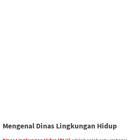
Mengenal Dinas Lingkungan Hidup
Dinas Lingkungan Hidup (DLH)
adalah salah satu instansi