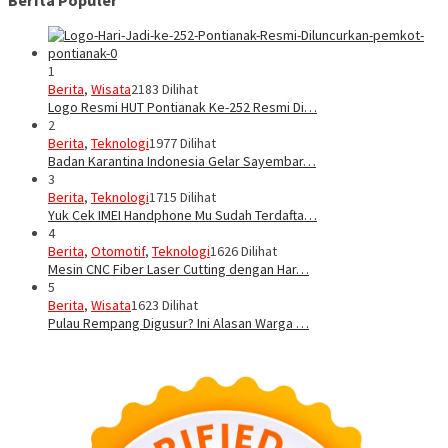
1
Berita
,
Wisata
2183 Dilihat
Logo Resmi HUT Pontianak Ke-252 Resmi Di…
2
Berita
,
Teknologi
1977 Dilihat
Badan Karantina Indonesia Gelar Sayembar…
3
Berita
,
Teknologi
1715 Dilihat
Yuk Cek IMEI Handphone Mu Sudah Terdafta…
4
Berita
,
Otomotif
,
Teknologi
1626 Dilihat
Mesin CNC Fiber Laser Cutting dengan Har…
5
Berita
,
Wisata
1623 Dilihat
Pulau Rempang Digusur? Ini Alasan Warga …