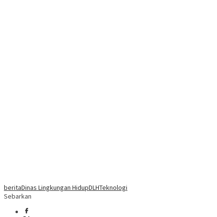
berita
Dinas Lingkungan Hidup
DLH
Teknologi
Sebarkan