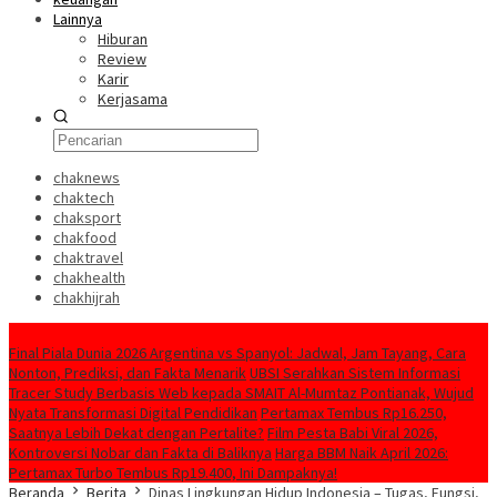
Lainnya
Hiburan
Review
Karir
Kerjasama
chaknews
chaktech
chaksport
chakfood
chaktravel
chakhealth
chakhijrah
Konten Spesial
Final Piala Dunia 2026 Argentina vs Spanyol: Jadwal, Jam Tayang, Cara
Nonton, Prediksi, dan Fakta Menarik
UBSI Serahkan Sistem Informasi
Tracer Study Berbasis Web kepada SMAIT Al-Mumtaz Pontianak, Wujud
Nyata Transformasi Digital Pendidikan
Pertamax Tembus Rp16.250,
Saatnya Lebih Dekat dengan Pertalite?
Film Pesta Babi Viral 2026,
Kontroversi Nobar dan Fakta di Baliknya
Harga BBM Naik April 2026:
Pertamax Turbo Tembus Rp19.400, Ini Dampaknya!
Beranda
Berita
Dinas Lingkungan Hidup Indonesia – Tugas, Fungsi,