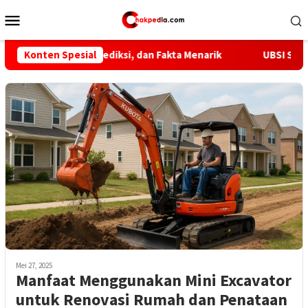
Loncat
Menu
ke
Mobile
konten
Nonton, Prediksi, dan Fakta Menarik
Konten Spesial
UBSI Serahkan Sistem
Mei 27, 2025
Manfaat Menggunakan Mini Excavator
untuk Renovasi Rumah dan Penataan