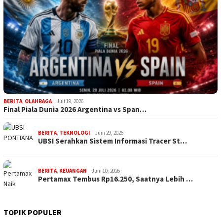
BERITA
,
OLAHRAGA
Juli 19, 2026
Final Piala Dunia 2026 Argentina vs Span…
BERITA
,
TEKNOLOGI
Juni 29, 2026
UBSI Serahkan Sistem Informasi Tracer St…
BERITA
,
KEUANGAN
Juni 10, 2026
Pertamax Tembus Rp16.250, Saatnya Lebih …
TOPIK POPULER