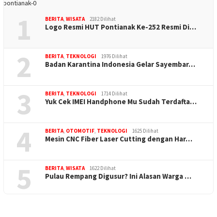
1
BERITA
,
WISATA
2182 Dilihat
Logo Resmi HUT Pontianak Ke-252 Resmi Di…
2
BERITA
,
TEKNOLOGI
1976 Dilihat
Badan Karantina Indonesia Gelar Sayembar…
3
BERITA
,
TEKNOLOGI
1714 Dilihat
Yuk Cek IMEI Handphone Mu Sudah Terdafta…
4
BERITA
,
OTOMOTIF
,
TEKNOLOGI
1625 Dilihat
Mesin CNC Fiber Laser Cutting dengan Har…
5
BERITA
,
WISATA
1622 Dilihat
Pulau Rempang Digusur? Ini Alasan Warga …