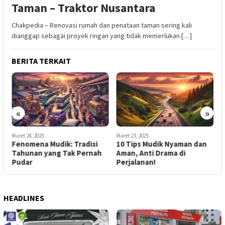
Taman – Traktor Nusantara
Chakpedia – Renovasi rumah dan penataan taman sering kali
dianggap sebagai proyek ringan yang tidak memerlukan […]
BERITA TERKAIT
«
»
Maret 24, 2025
Maret 23, 2025
M
Fenomena Mudik: Tradisi
10 Tips Mudik Nyaman dan
A
i
Tahunan yang Tak Pernah
Aman, Anti Drama di
P
Pudar
Perjalanan!
E
HEADLINES