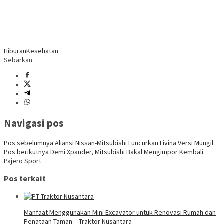
Hiburan
Kesehatan
Sebarkan
Navigasi pos
Pos sebelumnya
Aliansi Nissan-Mitsubishi Luncurkan Livina Versi Mungil
Pos berikutnya
Demi Xpander, Mitsubishi Bakal Mengimpor Kembali
Pajero Sport
Pos terkait
Manfaat Menggunakan Mini Excavator untuk Renovasi Rumah dan
Penataan Taman – Traktor Nusantara