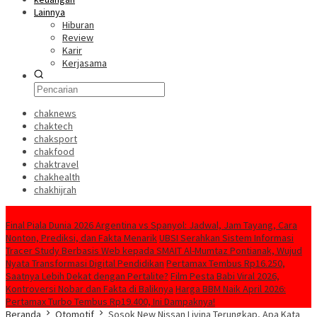
Lainnya
Hiburan
Review
Karir
Kerjasama
chaknews
chaktech
chaksport
chakfood
chaktravel
chakhealth
chakhijrah
Konten Spesial
Final Piala Dunia 2026 Argentina vs Spanyol: Jadwal, Jam Tayang, Cara
Nonton, Prediksi, dan Fakta Menarik
UBSI Serahkan Sistem Informasi
Tracer Study Berbasis Web kepada SMAIT Al-Mumtaz Pontianak, Wujud
Nyata Transformasi Digital Pendidikan
Pertamax Tembus Rp16.250,
Saatnya Lebih Dekat dengan Pertalite?
Film Pesta Babi Viral 2026,
Kontroversi Nobar dan Fakta di Baliknya
Harga BBM Naik April 2026:
Pertamax Turbo Tembus Rp19.400, Ini Dampaknya!
Beranda
Otomotif
Sosok New Nissan Livina Terungkap, Apa Kata