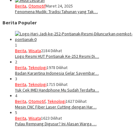
Berita
,
Otomotif
Maret 24, 2025
Fenomena Mudik: Tradisi Tahunan yang Tak…
Berita Populer
1
Berita
,
Wisata
2184 Dilihat
Logo Resmi HUT Pontianak Ke-252 Resmi Di…
2
Berita
,
Teknologi
1978 Dilihat
Badan Karantina Indonesia Gelar Sayembar…
3
Berita
,
Teknologi
1715 Dilihat
Yuk Cek IMEI Handphone Mu Sudah Terdafta…
4
Berita
,
Otomotif
,
Teknologi
1627 Dilihat
Mesin CNC Fiber Laser Cutting dengan Har…
5
Berita
,
Wisata
1623 Dilihat
Pulau Rempang Digusur? Ini Alasan Warga …