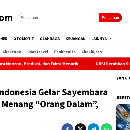
Pencarian
INER
OTOMOTIF
OLAHRAGA
KEUANGAN
LAINNYA
Chakfood
Chaktravel
Chakhealth
Chakhijrah
 dan Fakta Menarik
UBSI Serahkan Sistem Informasi Trac
YANG 
Indonesia Gelar Sayembara
BERIT
g Menang “Orang Dalam”,