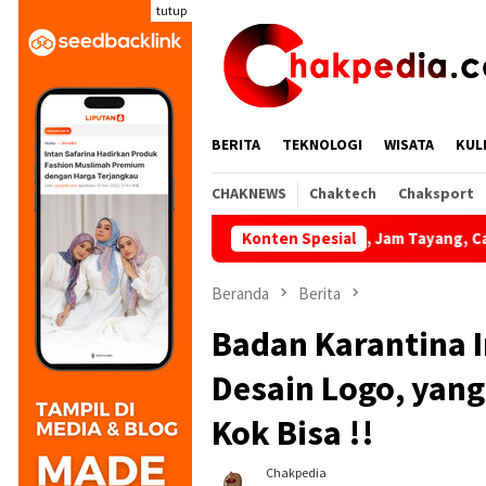
Loncat
tutup
ke
konten
BERITA
TEKNOLOGI
WISATA
KUL
CHAKNEWS
Chaktech
Chaksport
 Argentina vs Spanyol: Jadwal, Jam Tayang, Cara Nonton, Prediksi,
Konten Spesial
Beranda
Berita
Badan Karantina 
Desain Logo, yan
Kok Bisa !!
Chakpedia