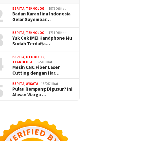
2
BERITA
,
TEKNOLOGI
1975 Dilihat
Badan Karantina Indonesia
Gelar Sayembar…
3
BERITA
,
TEKNOLOGI
1714 Dilihat
Yuk Cek IMEI Handphone Mu
Sudah Terdafta…
4
BERITA
,
OTOMOTIF
,
TEKNOLOGI
1625 Dilihat
Mesin CNC Fiber Laser
Cutting dengan Har…
5
BERITA
,
WISATA
1620 Dilihat
Pulau Rempang Digusur? Ini
Alasan Warga …