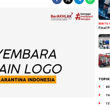
BERITA
,
Final 
TOPIK
BE
TA
TE