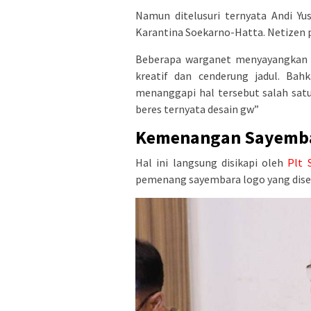
Namun ditelusuri ternyata Andi Yu
Karantina Soekarno-Hatta. Netizen 
Beberapa warganet menyayangkan te
kreatif dan cenderung jadul. Bah
menanggapi hal tersebut salah sa
beres ternyata desain gw”
Kemenangan Sayemba
Hal ini langsung disikapi oleh
Plt 
pemenang sayembara logo yang disel