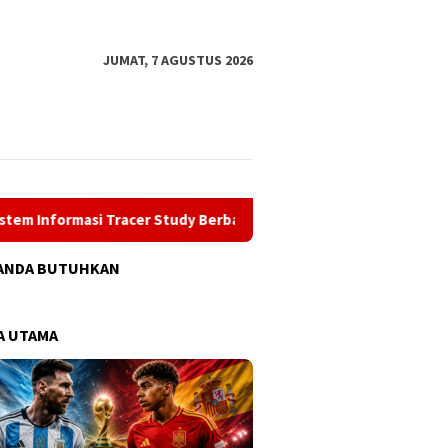
tutup
JUMAT, 7 AGUSTUS 2026
er Study Berbasis Web kepada SMAIT Al-Mumtaz Pontianak, Wujud 
ANDA BUTUHKAN
A UTAMA