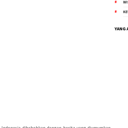
WI
KE
YANG 
en Indonesia dihebohkan dengan berita yang diumumkan