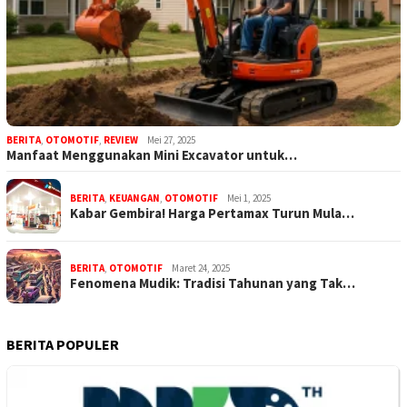
BERITA
,
OTOMOTIF
,
REVIEW
Mei 27, 2025
Manfaat Menggunakan Mini Excavator untuk…
BERITA
,
KEUANGAN
,
OTOMOTIF
Mei 1, 2025
Kabar Gembira! Harga Pertamax Turun Mula…
BERITA
,
OTOMOTIF
Maret 24, 2025
Fenomena Mudik: Tradisi Tahunan yang Tak…
BERITA POPULER