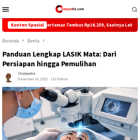
Loncat
Menu
ke
Mobile
konten
Pertamax Tembus Rp16.250, Saatnya Lebih Dekat dengan Pertali
Konten Spesial
Beranda
Berita
Panduan Lengkap LASIK Mata: Dari
Persiapan hingga Pemulihan
Chakpedia
Desember 16, 2025
132 Dilihat