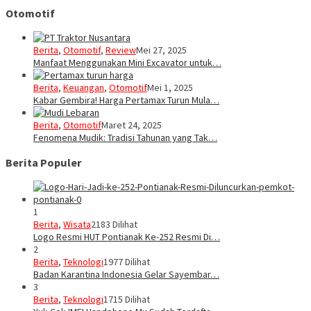
Otomotif
Berita
,
Otomotif
,
Review
Mei 27, 2025
Manfaat Menggunakan Mini Excavator untuk…
Berita
,
Keuangan
,
Otomotif
Mei 1, 2025
Kabar Gembira! Harga Pertamax Turun Mula…
Berita
,
Otomotif
Maret 24, 2025
Fenomena Mudik: Tradisi Tahunan yang Tak…
Berita Populer
1
Berita
,
Wisata
2183 Dilihat
Logo Resmi HUT Pontianak Ke-252 Resmi Di…
2
Berita
,
Teknologi
1977 Dilihat
Badan Karantina Indonesia Gelar Sayembar…
3
Berita
,
Teknologi
1715 Dilihat