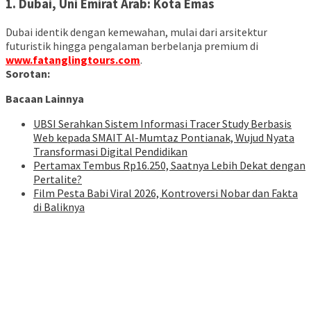
1. Dubai, Uni Emirat Arab: Kota Emas
Dubai identik dengan kemewahan, mulai dari arsitektur
futuristik hingga pengalaman berbelanja premium di
www.fatanglingtours.com
.
Sorotan:
Bacaan Lainnya
UBSI Serahkan Sistem Informasi Tracer Study Berbasis
Web kepada SMAIT Al-Mumtaz Pontianak, Wujud Nyata
Transformasi Digital Pendidikan
Pertamax Tembus Rp16.250, Saatnya Lebih Dekat dengan
Pertalite?
Film Pesta Babi Viral 2026, Kontroversi Nobar dan Fakta
di Baliknya