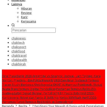
Lainnya
Hiburan
Review
Karir
Kerjasama
chaknews
chaktech
chaksport
chakfood
chaktravel
chakhealth
chakhijrah
Konten Spesial
Final Piala Dunia 2026 Argentina vs Spanyol: Jadwal, Jam Tayang, Cara
Nonton, Prediksi, dan Fakta Menarik
UBSI Serahkan Sistem Informasi
Tracer Study Berbasis Web kepada SMAIT Al-Mumtaz Pontianak, Wujud
Nyata Transformasi Digital Pendidikan
Pertamax Tembus Rp16.250,
Saatnya Lebih Dekat dengan Pertalite?
Film Pesta Babi Viral 2026,
Kontroversi Nobar dan Fakta di Baliknya
Harga BBM Naik April 2026:
Pertamax Turbo Tembus Rp19.400, Ini Dampaknya!
Beranda
Berita
7 Destinasi Tour Mewah di Dunia untuk Pengalaman