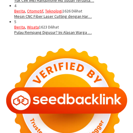
Yuk Cek IMEI Handphone Mu Sudah Terdafta…
4
Berita
,
Otomotif
,
Teknologi
1626 Dilihat
Mesin CNC Fiber Laser Cutting dengan Har…
5
Berita
,
Wisata
1623 Dilihat
Pulau Rempang Digusur? Ini Alasan Warga …