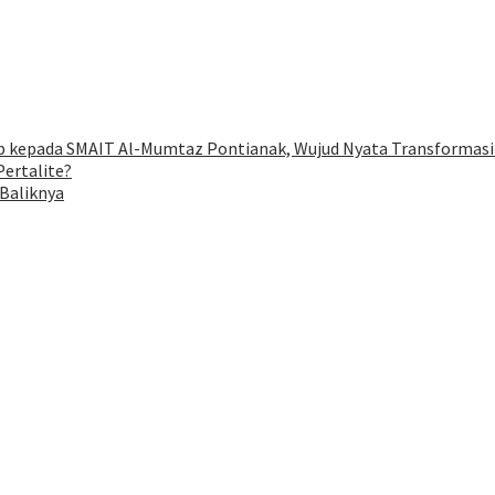
eb kepada SMAIT Al-Mumtaz Pontianak, Wujud Nyata Transformasi 
ertalite?
 Baliknya