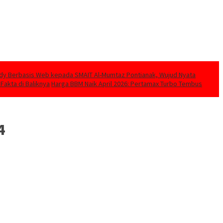
udy Berbasis Web kepada SMAIT Al-Mumtaz Pontianak, Wujud Nyata
 Fakta di Baliknya
Harga BBM Naik April 2026: Pertamax Turbo Tembus
4