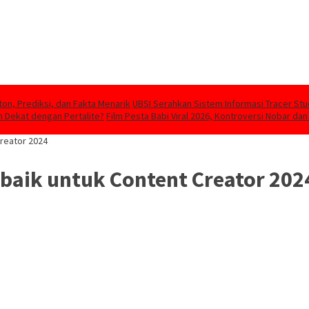
ton, Prediksi, dan Fakta Menarik
UBSI Serahkan Sistem Informasi Tracer St
 Dekat dengan Pertalite?
Film Pesta Babi Viral 2026, Kontroversi Nobar dan
reator 2024
baik untuk Content Creator 202