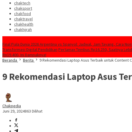
chaktech
chaksport
chakfood
chaktravel
chakhealth
chakhijrah
Konten Spesial
Final Piala Dunia 2026 Argentina vs Spanyol: Jadwal, Jam Tayang, Cara Non
Transformasi Digital Pendidikan
Pertamax Tembus Rp16.250, Saatnya Lebih
Rp19.400, Ini Dampaknya!
Beranda
Berita
9 Rekomendasi Laptop Asus Terbaik untuk Content C
9 Rekomendasi Laptop Asus Ter
Chakpedia
Juni 29, 2024
863 Dilihat