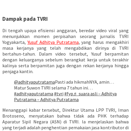
Dampak pada TVRI
Di tengah upaya efisiensi anggaran, beredar video viral yang
menunjukkan momen perpisahan seorang jurnalis TVRI
Yogyakarta,
Yusuf Adhitya Putratama
, yang harus mengakhiri
masa kerjanya yang telah mengabdikan dirinya di TVRI
bertahun-tahun. Dalam video tersebut, Yusuf berpamitan
dengan keluarganya sebelum berangkat kerja untuk terakhir
kalinya serta berpamitan juga dengan rekan kerjanya hingga
penjaga kantin.
@adhityaputratama
Pasti ada hikmahNYA, amin…
Matur Suwon TVRI selama 7 tahun ini…
#adhityaputratama
#tvri
#fyp
♬ suara asli – Adhitya
Putratama – Adhitya Putratama
Menanggapi kabar tersebut, Direktur Utama LPP TVRI, Iman
Brotoseno, menyatakan bahwa tidak ada PHK terhadap
Aparatur Sipil Negara (ASN) di TVRI. Ia menjelaskan bahwa
yang terjadi adalah penghentian pemakaian jasa kontributor di