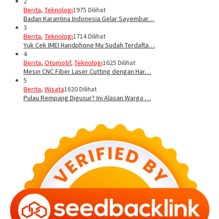
2
Berita
,
Teknologi
1975 Dilihat
Badan Karantina Indonesia Gelar Sayembar…
3
Berita
,
Teknologi
1714 Dilihat
Yuk Cek IMEI Handphone Mu Sudah Terdafta…
4
Berita
,
Otomotif
,
Teknologi
1625 Dilihat
Mesin CNC Fiber Laser Cutting dengan Har…
5
Berita
,
Wisata
1620 Dilihat
Pulau Rempang Digusur? Ini Alasan Warga …