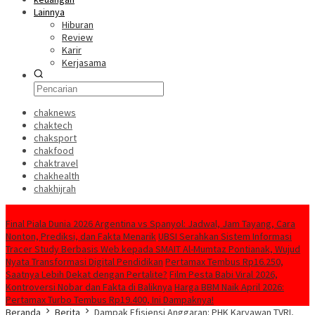
Lainnya
Hiburan
Review
Karir
Kerjasama
chaknews
chaktech
chaksport
chakfood
chaktravel
chakhealth
chakhijrah
Konten Spesial
Final Piala Dunia 2026 Argentina vs Spanyol: Jadwal, Jam Tayang, Cara
Nonton, Prediksi, dan Fakta Menarik
UBSI Serahkan Sistem Informasi
Tracer Study Berbasis Web kepada SMAIT Al-Mumtaz Pontianak, Wujud
Nyata Transformasi Digital Pendidikan
Pertamax Tembus Rp16.250,
Saatnya Lebih Dekat dengan Pertalite?
Film Pesta Babi Viral 2026,
Kontroversi Nobar dan Fakta di Baliknya
Harga BBM Naik April 2026:
Pertamax Turbo Tembus Rp19.400, Ini Dampaknya!
Beranda
Berita
Dampak Efisiensi Anggaran: PHK Karyawan TVRI,