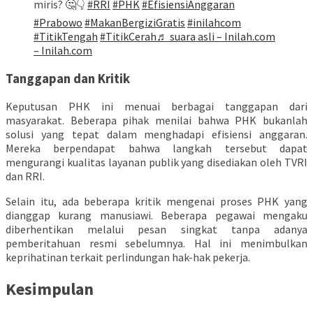
miris? 🤔👇
#RRI
#PHK
#EfisiensiAnggaran
#Prabowo
#MakanBergiziGratis
#inilahcom
#TitikTengah
#TitikCerah
♬ suara asli – Inilah.com
– Inilah.com
Tanggapan dan Kritik
Keputusan PHK ini menuai berbagai tanggapan dari
masyarakat. Beberapa pihak menilai bahwa PHK bukanlah
solusi yang tepat dalam menghadapi efisiensi anggaran.
Mereka berpendapat bahwa langkah tersebut dapat
mengurangi kualitas layanan publik yang disediakan oleh TVRI
dan RRI.
Selain itu, ada beberapa kritik mengenai proses PHK yang
dianggap kurang manusiawi. Beberapa pegawai mengaku
diberhentikan melalui pesan singkat tanpa adanya
pemberitahuan resmi sebelumnya. Hal ini menimbulkan
keprihatinan terkait perlindungan hak-hak pekerja.
Kesimpulan