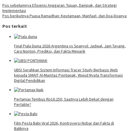
Pos sebelumnya
Efisiensi Anggaran: Tujuan, Dampak, dan Strategi
Implementasi
Pos berikutnya
Puasa Ramadhan: Keutamaan, Manfaat, dan Doa-Doanya
Pos terkait
Final Piala Dunia 2026 Argentina vs Spanyol: Jadwal, Jam Tayang,
Cara Nonton, Prediksi, dan Fakta Menarik
UBSI Serahkan Sistem Informasi Tracer Study Berbasis Web
kepada SMAIT Al-Mumtaz Pontianak, Wujud Nyata Transformasi
Digital Pendidikan
Pertamax Tembus Rp16.250, Saatnya Lebih Dekat dengan
Pertalite?
Film Pesta Babi Viral 2026, Kontroversi Nobar dan Fakta di
Baliknya