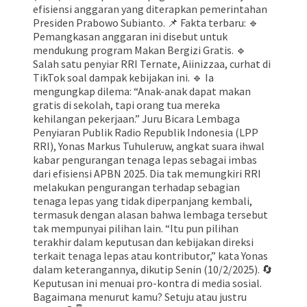
efisiensi anggaran yang diterapkan pemerintahan
Presiden Prabowo Subianto. 📌 Fakta terbaru: 🔹
Pemangkasan anggaran ini disebut untuk
mendukung program Makan Bergizi Gratis. 🔹
Salah satu penyiar RRI Ternate, Aiinizzaa, curhat di
TikTok soal dampak kebijakan ini. 🔹 Ia
mengungkap dilema: “Anak-anak dapat makan
gratis di sekolah, tapi orang tua mereka
kehilangan pekerjaan.” Juru Bicara Lembaga
Penyiaran Publik Radio Republik Indonesia (LPP
RRI), Yonas Markus Tuhuleruw, angkat suara ihwal
kabar pengurangan tenaga lepas sebagai imbas
dari efisiensi APBN 2025. Dia tak memungkiri RRI
melakukan pengurangan terhadap sebagian
tenaga lepas yang tidak diperpanjang kembali,
termasuk dengan alasan bahwa lembaga tersebut
tak mempunyai pilihan lain. “Itu pun pilihan
terakhir dalam keputusan dan kebijakan direksi
terkait tenaga lepas atau kontributor,” kata Yonas
dalam keterangannya, dikutip Senin (10/2/2025). 🔄
Keputusan ini menuai pro-kontra di media sosial.
Bagaimana menurut kamu? Setuju atau justru