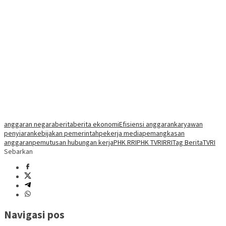
anggaran negara
berita
berita ekonomi
Efisiensi anggaran
karyawan
penyiaran
kebijakan pemerintah
pekerja media
pemangkasan
anggaran
pemutusan hubungan kerja
PHK RRI
PHK TVRI
RRI
Tag Berita
TVRI
Sebarkan
Navigasi pos