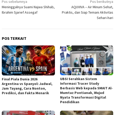
Navigasi
Pos sebelumnya
Pos berikutnya
Meninggalnya Suami Najwa Shihab,
AQUVIVA – Air Minum Sehat,
pos
Ibrahim Sjarief Assegaf
Praktis, dan Siap Temani Aktivitas
Sehari-hari
POS TERKAIT
UBSI Serahkan Sistem
Final Piala Dunia 2026
Informasi Tracer Study
Argentina vs Spanyol: Jadwal,
Berbasis Web kepada SMAIT Al-
Jam Tayang, Cara Nonton,
Mumtaz Pontianak, Wujud
Prediksi, dan Fakta Menarik
Nyata Transformasi Digital
Pendidikan