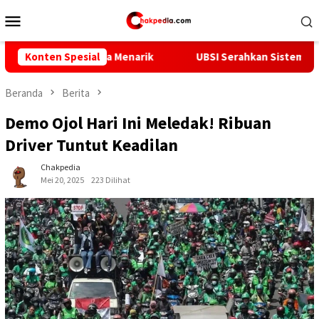
Loncat
Menu
ke
Mobile
konten
Fakta Menarik
Konten Spesial
UBSI Serahkan Sistem Informasi Tracer St
Beranda
Berita
Demo Ojol Hari Ini Meledak! Ribuan
Driver Tuntut Keadilan
Chakpedia
Mei 20, 2025
223 Dilihat