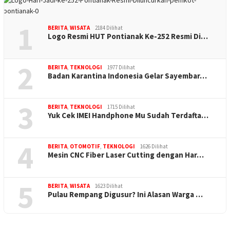
1
BERITA
,
WISATA
2184 Dilihat
Logo Resmi HUT Pontianak Ke-252 Resmi Di…
2
BERITA
,
TEKNOLOGI
1977 Dilihat
Badan Karantina Indonesia Gelar Sayembar…
3
BERITA
,
TEKNOLOGI
1715 Dilihat
Yuk Cek IMEI Handphone Mu Sudah Terdafta…
4
BERITA
,
OTOMOTIF
,
TEKNOLOGI
1626 Dilihat
Mesin CNC Fiber Laser Cutting dengan Har…
5
BERITA
,
WISATA
1623 Dilihat
Pulau Rempang Digusur? Ini Alasan Warga …