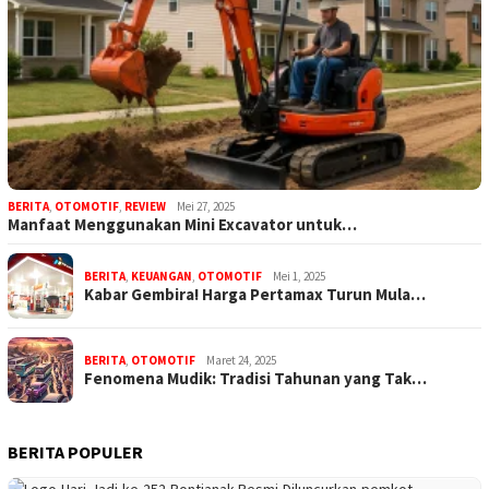
BERITA
,
OTOMOTIF
,
REVIEW
Mei 27, 2025
Manfaat Menggunakan Mini Excavator untuk…
BERITA
,
KEUANGAN
,
OTOMOTIF
Mei 1, 2025
Kabar Gembira! Harga Pertamax Turun Mula…
BERITA
,
OTOMOTIF
Maret 24, 2025
Fenomena Mudik: Tradisi Tahunan yang Tak…
BERITA POPULER