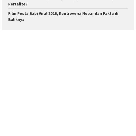
Pertalite?
Film Pesta Babi Viral 2026, Kontroversi Nobar dan Fakta di
Baliknya