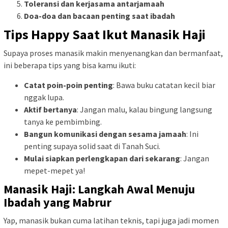
Toleransi
dan
kerjasama
antarjamaah
Doa-
doa
dan
bacaan
penting
saat
ibadah
Tips
Happy
Saat
Ikut
Manasik
Haji
Supaya
proses
manasik
makin
menyenangkan
dan
bermanfaat,
ini
beberapa
tips
yang
bisa
kamu
ikuti:
Catat
poin-
poin
penting
:
Bawa
buku
catatan
kecil
biar
nggak
lupa.
Aktif
bertanya
:
Jangan
malu,
kalau
bingung
langsung
tanya
ke
pembimbing.
Bangun
komunikasi
dengan
sesama
jamaah
:
Ini
penting
supaya
solid
saat
di
Tanah
Suci.
Mulai
siapkan
perlengkapan
dari
sekarang
:
Jangan
mepet-
mepet
ya!
Manasik
Haji:
Langkah
Awal
Menuju
Ibadah
yang
Mabrur
Yap,
manasik
bukan
cuma
latihan
teknis,
tapi
juga
jadi
momen