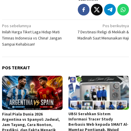
Navigasi
Pos sebelumnya
Pos berikutnya
Inilah Harga Tiket Laga Hidup Mati
7 Destinasi Religi di Mekkah &
pos
Timnas Indonesia vs China! Jangan
Madinah Saat Menunaikan Haji
Sampai Kehabisan!
POS TERKAIT
UBSI Serahkan Sistem
Final Piala Dunia 2026
Informasi Tracer Study
Argentina vs Spanyol: Jadwal,
Berbasis Web kepada SMAIT Al-
Jam Tayang, Cara Nonton,
Mumtaz Pontianak, Wujud
Prediksi, dan Fakta Menarik