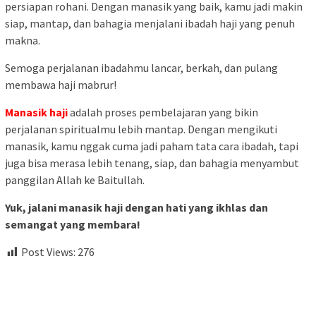
persiapan
rohani.
Dengan
manasik
yang
baik,
kamu
jadi
makin
siap,
mantap,
dan
bahagia
menjalani
ibadah
haji
yang
penuh
makna.
Semoga
perjalanan
ibadahmu
lancar,
berkah,
dan
pulang
membawa
haji
mabrur!
Manasik
haji
adalah
proses
pembelajaran
yang
bikin
perjalanan
spiritualmu
lebih
mantap.
Dengan
mengikuti
manasik,
kamu
nggak
cuma
jadi
paham
tata
cara
ibadah,
tapi
juga
bisa
merasa
lebih
tenang,
siap,
dan
bahagia
menyambut
panggilan
Allah
ke
Baitullah.
Yuk,
jalani
manasik
haji
dengan
hati
yang
ikhlas
dan
semangat
yang
membara!
Post Views:
276