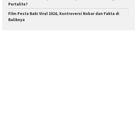
Pertalite?
Film Pesta Babi Viral 2026, Kontroversi Nobar dan Fakta di
Baliknya