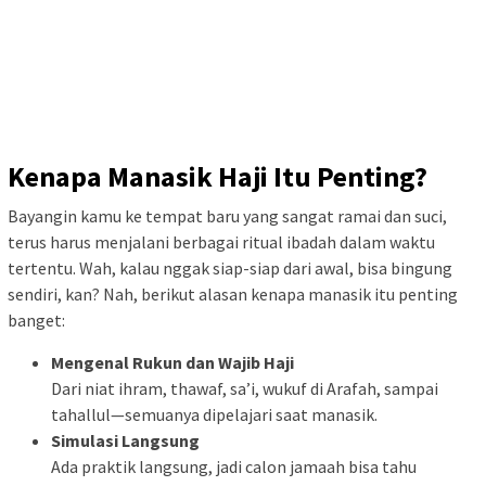
Kenapa
Manasik
Haji
Itu
Penting?
Bayangin
kamu
ke
tempat
baru
yang
sangat
ramai
dan
suci,
terus
harus
menjalani
berbagai
ritual
ibadah
dalam
waktu
tertentu.
Wah,
kalau
nggak
siap-
siap
dari
awal,
bisa
bingung
sendiri,
kan?
Nah,
berikut
alasan
kenapa
manasik
itu
penting
banget:
Mengenal
Rukun
dan
Wajib
Haji
Dari
niat
ihram,
thawaf,
sa’i,
wukuf
di
Arafah,
sampai
tahallul—
semuanya
dipelajari
saat
manasik.
Simulasi
Langsung
Ada
praktik
langsung,
jadi
calon
jamaah
bisa
tahu