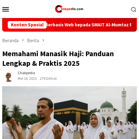
Loncat
Menu
ke
Mobile
konten
dy Berbasis Web kepada SMAIT Al-Mumtaz Pontianak, Wujud Nyata
Konten Spesial
Beranda
Berita
Memahami Manasik Haji: Panduan
Lengkap & Praktis 2025
Chakpedia
Mei 16, 2025
276 Dilihat