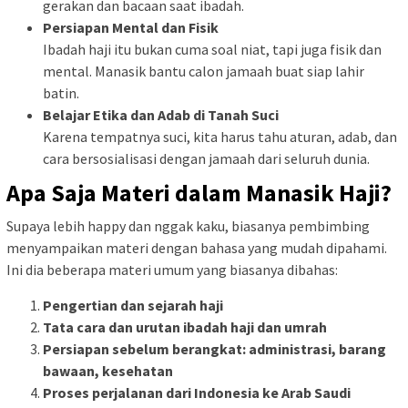
gerakan
dan
bacaan
saat
ibadah.
Persiapan
Mental
dan
Fisik
Ibadah
haji
itu
bukan
cuma
soal
niat,
tapi
juga
fisik
dan
mental.
Manasik
bantu
calon
jamaah
buat
siap
lahir
batin.
Belajar
Etika
dan
Adab
di
Tanah
Suci
Karena
tempatnya
suci,
kita
harus
tahu
aturan,
adab,
dan
cara
bersosialisasi
dengan
jamaah
dari
seluruh
dunia.
Apa
Saja
Materi
dalam
Manasik
Haji?
Supaya
lebih
happy
dan
nggak
kaku,
biasanya
pembimbing
menyampaikan
materi
dengan
bahasa
yang
mudah
dipahami.
Ini
dia
beberapa
materi
umum
yang
biasanya
dibahas:
Pengertian
dan
sejarah
haji
Tata
cara
dan
urutan
ibadah
haji
dan
umrah
Persiapan
sebelum
berangkat:
administrasi,
barang
bawaan,
kesehatan
Proses
perjalanan
dari
Indonesia
ke
Arab
Saudi