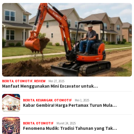
BERITA
,
OTOMOTIF
,
REVIEW
Mei 27, 2025
Manfaat Menggunakan Mini Excavator untuk…
BERITA
,
KEUANGAN
,
OTOMOTIF
Mei 1, 2025
Kabar Gembira! Harga Pertamax Turun Mula…
BERITA
,
OTOMOTIF
Maret 24, 2025
Fenomena Mudik: Tradisi Tahunan yang Tak…