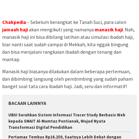
Chakpedia
–
Sebelum
berangkat
ke
Tanah
Suci,
para
calon
jamaah
haji
akan
mengikuti
yang
namanya
manasik
haji
.
Nah,
manasik
haji
ini
bisa
dibilang
latihan
atau
simulasi
ibadah
haji,
biar
nanti
saat
sudah
sampai
di
Mekkah,
kita
nggak
bingung
dan
bisa
menjalani
rangkaian
ibadah
dengan
tenang
dan
mantap.
Manasik
haji
biasanya
dilakukan
dalam
beberapa
pertemuan,
dan
dibimbing
langsung
oleh
pembimbing
yang
sudah
paham
banget
soal
tata
cara
ibadah
haji.
Jadi,
seru
dan
informatif!
BACAAN LAINNYA
UBSI Serahkan Sistem Informasi Tracer Study Berbasis Web
kepada SMAIT Al-Mumtaz Pontianak, Wujud Nyata
Transformasi Digital Pendidikan
Pertamax Tembus Rp16.250, Saatnya Lebih Dekat dengan