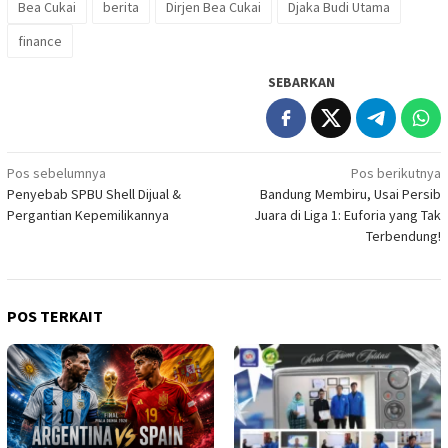
Bea Cukai
berita
Dirjen Bea Cukai
Djaka Budi Utama
finance
SEBARKAN
Navigasi
Pos sebelumnya
Pos berikutnya
Penyebab SPBU Shell Dijual &
Bandung Membiru, Usai Persib
pos
Pergantian Kepemilikannya
Juara di Liga 1: Euforia yang Tak
Terbendung!
POS TERKAIT