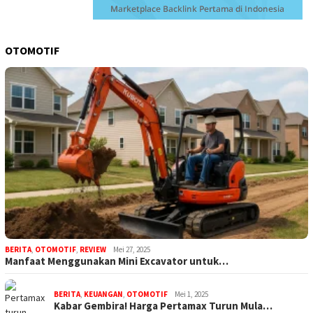
OTOMOTIF
BERITA
,
OTOMOTIF
,
REVIEW
Mei 27, 2025
Manfaat Menggunakan Mini Excavator untuk…
BERITA
,
KEUANGAN
,
OTOMOTIF
Mei 1, 2025
Kabar Gembira! Harga Pertamax Turun Mula…