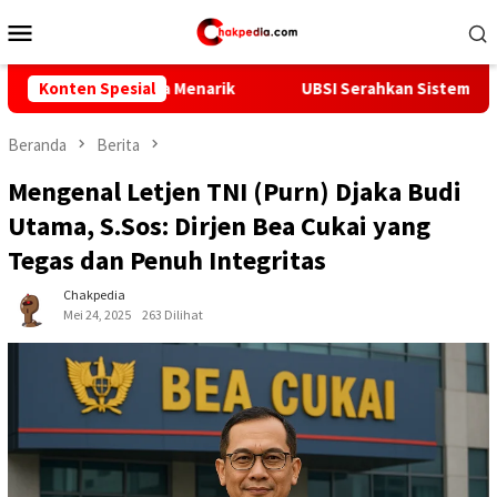
Loncat
Menu
ke
Mobile
konten
ta Menarik
Konten Spesial
UBSI Serahkan Sistem Informasi Tracer Study
Beranda
Berita
Mengenal Letjen TNI (Purn) Djaka Budi
Utama, S.Sos: Dirjen Bea Cukai yang
Tegas dan Penuh Integritas
Chakpedia
Mei 24, 2025
263 Dilihat