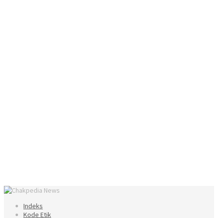
Indeks
Kode Etik