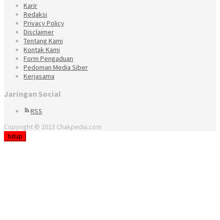
Karir
Redaksi
Privacy Policy
Disclaimer
Tentang Kami
Kontak Kami
Form Pengaduan
Pedoman Media Siber
Kerjasama
Jaringan Social
RSS
Copyright © 2023 Chakpedia.com
tutup