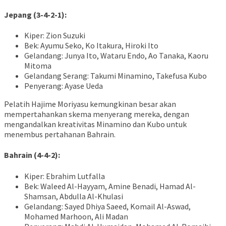
Jepang (3-4-2-1):
Kiper: Zion Suzuki
Bek: Ayumu Seko, Ko Itakura, Hiroki Ito
Gelandang: Junya Ito, Wataru Endo, Ao Tanaka, Kaoru
Mitoma
Gelandang Serang: Takumi Minamino, Takefusa Kubo
Penyerang: Ayase Ueda
Pelatih Hajime Moriyasu kemungkinan besar akan
mempertahankan skema menyerang mereka, dengan
mengandalkan kreativitas Minamino dan Kubo untuk
menembus pertahanan Bahrain.
Bahrain (4-4-2):
Kiper: Ebrahim Lutfalla
Bek: Waleed Al-Hayyam, Amine Benadi, Hamad Al-
Shamsan, Abdulla Al-Khulasi
Gelandang: Sayed Dhiya Saeed, Komail Al-Aswad,
Mohamed Marhoon, Ali Madan