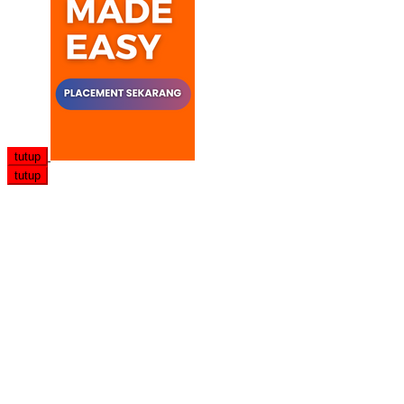
tutup
tutup