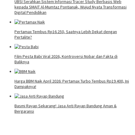
UBSI Serahkan Sistem Informasi Tracer Study Berbasis Web
kepada SMAIT Al-Mumtaz Pontianak, Wujud Nyata Transformasi
Digital Pendidikan
Pertamax Tembus Rp16.250, Saatnya Lebih Dekat dengan
Pertalite?
Film Pesta Babi Viral 2026, Kontroversi Nobar dan Fakta di
Baliknya
Harga BBM Naik April 2026: Pertamax Turbo Tembus Rp19.400, Ini
Dampaknya!
Basmi Rayap Sekarang! Jasa Anti Rayap Bandung Aman &
Bergaransi