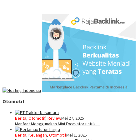
Otomotif
Berita
,
Otomotif
,
Review
Mei 27, 2025
Manfaat Menggunakan Mini Excavator untuk…
Berita
,
Keuangan
,
Otomotif
Mei 1, 2025