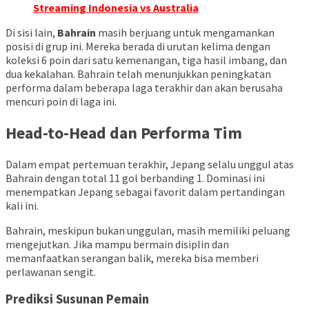
Streaming Indonesia vs Australia
Di sisi lain,
Bahrain
masih berjuang untuk mengamankan
posisi di grup ini. Mereka berada di urutan kelima dengan
koleksi 6 poin dari satu kemenangan, tiga hasil imbang, dan
dua kekalahan. Bahrain telah menunjukkan peningkatan
performa dalam beberapa laga terakhir dan akan berusaha
mencuri poin di laga ini.
Head-to-Head dan Performa Tim
Dalam empat pertemuan terakhir, Jepang selalu unggul atas
Bahrain dengan total 11 gol berbanding 1. Dominasi ini
menempatkan Jepang sebagai favorit dalam pertandingan
kali ini.
Bahrain, meskipun bukan unggulan, masih memiliki peluang
mengejutkan. Jika mampu bermain disiplin dan
memanfaatkan serangan balik, mereka bisa memberi
perlawanan sengit.
Prediksi Susunan Pemain