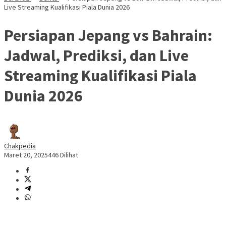
Live Streaming Kualifikasi Piala Dunia 2026
Persiapan Jepang vs Bahrain:
Jadwal, Prediksi, dan Live
Streaming Kualifikasi Piala
Dunia 2026
Chakpedia
Maret 20, 2025
446 Dilihat