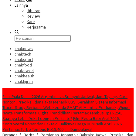
Lainnya
Hiburan
Review
Karir
Kerjasama
chaknews
chaktech
chaksport
chakfood
chaktravel
chakhealth
chakhijrah
Konten Spesial
Final Piala Dunia 2026 Argentina vs Spanyol: Jadwal, Jam Tayang, Cara
Nonton, Prediksi, dan Fakta Menarik
UBSI Serahkan Sistem Informasi
Tracer Study Berbasis Web kepada SMAIT Al-Mumtaz Pontianak, Wujud
Nyata Transformasi Digital Pendidikan
Pertamax Tembus Rp16.250,
Saatnya Lebih Dekat dengan Pertalite?
Film Pesta Babi Viral 2026,
Kontroversi Nobar dan Fakta di Baliknya
Harga BBM Naik April 2026:
Pertamax Turbo Tembus Rp19.400, Ini Dampaknya!
Beranda
Berita
Persiapan Jepang vs Bahrain: Jadwal, Prediksi, dan