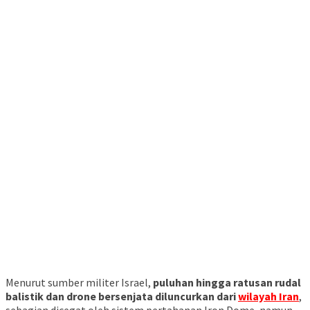
Menurut sumber militer Israel,
puluhan hingga ratusan rudal
balistik dan drone bersenjata diluncurkan dari
wilayah Iran
,
sebagian dicegat oleh sistem pertahanan Iron Dome, namun