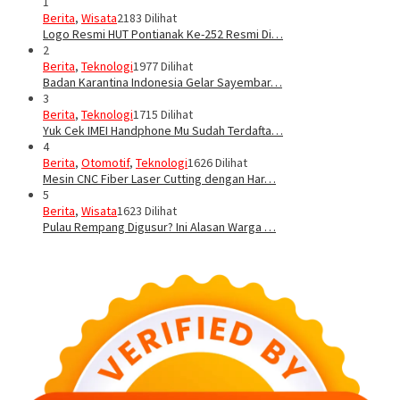
1
Berita
,
Wisata
2183 Dilihat
Logo Resmi HUT Pontianak Ke-252 Resmi Di…
2
Berita
,
Teknologi
1977 Dilihat
Badan Karantina Indonesia Gelar Sayembar…
3
Berita
,
Teknologi
1715 Dilihat
Yuk Cek IMEI Handphone Mu Sudah Terdafta…
4
Berita
,
Otomotif
,
Teknologi
1626 Dilihat
Mesin CNC Fiber Laser Cutting dengan Har…
5
Berita
,
Wisata
1623 Dilihat
Pulau Rempang Digusur? Ini Alasan Warga …