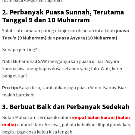
rutin baca Al-Qur’an tiap hari.
2.
Perbanyak Puasa Sunnah, Terutama
Tanggal 9 dan 10 Muharram
Salah satu amalan paling dianjurkan di bulan ini adalah
puasa
Tasu’a (9 Muharram)
dan
puasa Asyura (10 Muharram)
.
Kenapa penting?
Nabi Muhammad SAW menganjurkan puasa di hari Asyura
karena bisa menghapus dosa setahun yang lalu. Wah, keren
banget kan?
Pro tip:
Kalau bisa, tambahkan juga puasa Senin-Kamis. Biar
makin barokah!
3.
Berbuat Baik dan Perbanyak Sedekah
Bulan Muharram termasuk dalam
empat bulan haram (bulan
mulia)
dalam Islam. Artinya, pahala kebaikan dilipatgandakan,
begitu juga dosa kalau kita lengah.