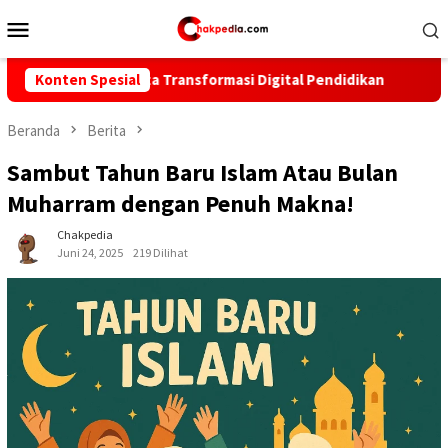
Loncat
Menu
ke
Mobile
konten
ta Transformasi Digital Pendidikan
Konten Spesial
Pertamax Tembus Rp1
Beranda
Berita
Sambut Tahun Baru Islam Atau Bulan
Muharram dengan Penuh Makna!
Chakpedia
Juni 24, 2025
219 Dilihat