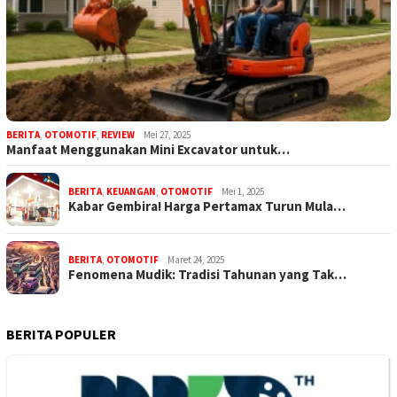
BERITA
,
OTOMOTIF
,
REVIEW
Mei 27, 2025
Manfaat Menggunakan Mini Excavator untuk…
BERITA
,
KEUANGAN
,
OTOMOTIF
Mei 1, 2025
Kabar Gembira! Harga Pertamax Turun Mula…
BERITA
,
OTOMOTIF
Maret 24, 2025
Fenomena Mudik: Tradisi Tahunan yang Tak…
BERITA POPULER