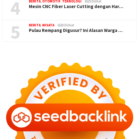
4
BERITA
,
OTOMOTIF
,
TEKNOLOGI
1625 Dilihat
Mesin CNC Fiber Laser Cutting dengan Har…
5
BERITA
,
WISATA
1620 Dilihat
Pulau Rempang Digusur? Ini Alasan Warga …