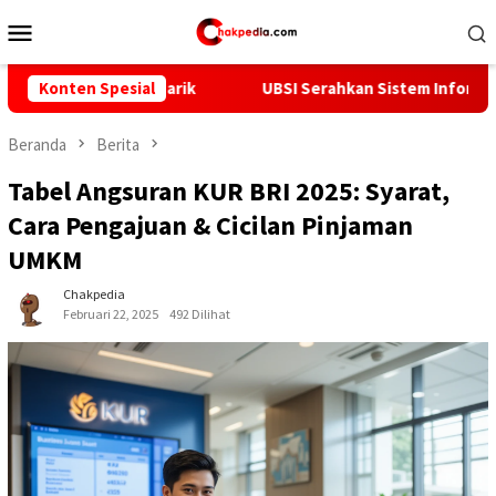
Loncat
Menu
ke
Mobile
konten
arik
Konten Spesial
UBSI Serahkan Sistem Informasi Tracer Study Berba
Beranda
Berita
Tabel Angsuran KUR BRI 2025: Syarat,
Cara Pengajuan & Cicilan Pinjaman
UMKM
Chakpedia
Februari 22, 2025
492 Dilihat