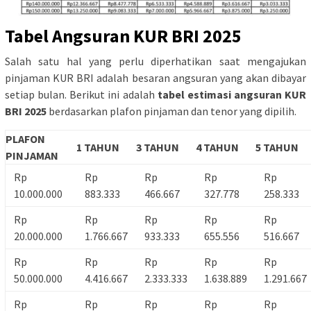
Tabel Angsuran KUR BRI 2025
Salah satu hal yang perlu diperhatikan saat mengajukan
pinjaman KUR BRI adalah besaran angsuran yang akan dibayar
setiap bulan. Berikut ini adalah
tabel estimasi angsuran KUR
BRI 2025
berdasarkan plafon pinjaman dan tenor yang dipilih.
PLAFON
1 TAHUN
3 TAHUN
4 TAHUN
5 TAHUN
PINJAMAN
Rp
Rp
Rp
Rp
Rp
10.000.000
883.333
466.667
327.778
258.333
Rp
Rp
Rp
Rp
Rp
20.000.000
1.766.667
933.333
655.556
516.667
Rp
Rp
Rp
Rp
Rp
50.000.000
4.416.667
2.333.333
1.638.889
1.291.667
Rp
Rp
Rp
Rp
Rp