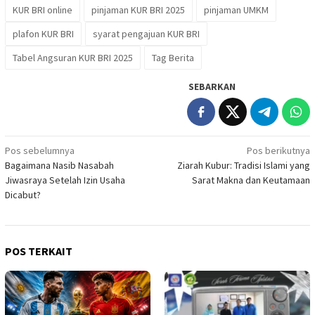
KUR BRI online
pinjaman KUR BRI 2025
pinjaman UMKM
plafon KUR BRI
syarat pengajuan KUR BRI
Tabel Angsuran KUR BRI 2025
Tag Berita
SEBARKAN
Navigasi
Pos sebelumnya
Pos berikutnya
Bagaimana Nasib Nasabah
Ziarah Kubur: Tradisi Islami yang
pos
Jiwasraya Setelah Izin Usaha
Sarat Makna dan Keutamaan
Dicabut?
POS TERKAIT