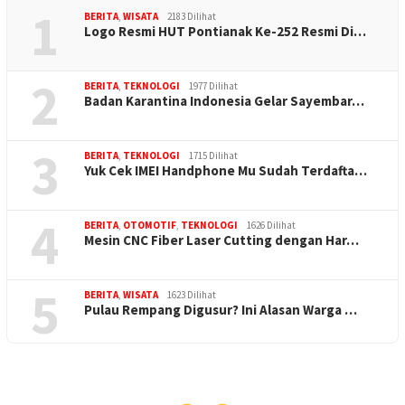
1
BERITA
,
WISATA
2183 Dilihat
Logo Resmi HUT Pontianak Ke-252 Resmi Di…
2
BERITA
,
TEKNOLOGI
1977 Dilihat
Badan Karantina Indonesia Gelar Sayembar…
3
BERITA
,
TEKNOLOGI
1715 Dilihat
Yuk Cek IMEI Handphone Mu Sudah Terdafta…
4
BERITA
,
OTOMOTIF
,
TEKNOLOGI
1626 Dilihat
Mesin CNC Fiber Laser Cutting dengan Har…
5
BERITA
,
WISATA
1623 Dilihat
Pulau Rempang Digusur? Ini Alasan Warga …