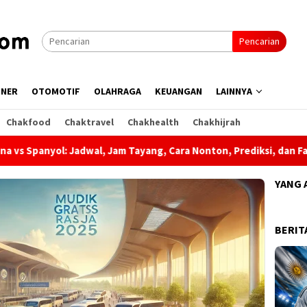
Pencarian
INER
OTOMOTIF
OLAHRAGA
KEUANGAN
LAINNYA
Chakfood
Chaktravel
Chakhealth
Chakhijrah
wal, Jam Tayang, Cara Nonton, Prediksi, dan Fakta Menarik
YANG 
BERIT