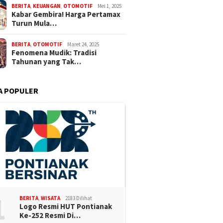
BERITA
,
KEUANGAN
,
OTOMOTIF
Mei 1, 2025
Kabar Gembira! Harga Pertamax
Turun Mula…
BERITA
,
OTOMOTIF
Maret 24, 2025
Fenomena Mudik: Tradisi
Tahunan yang Tak…
A POPULER
1
BERITA
,
WISATA
2183 Dilihat
Logo Resmi HUT Pontianak
Ke-252 Resmi Di…