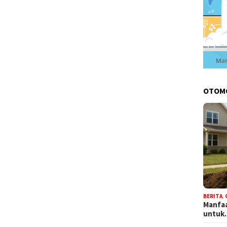
OTOM
BERITA
,
Manfaa
untu