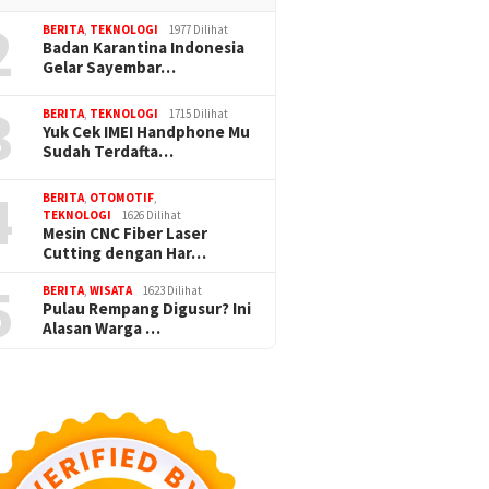
2
BERITA
,
TEKNOLOGI
1977 Dilihat
Badan Karantina Indonesia
Gelar Sayembar…
3
BERITA
,
TEKNOLOGI
1715 Dilihat
Yuk Cek IMEI Handphone Mu
Sudah Terdafta…
4
BERITA
,
OTOMOTIF
,
TEKNOLOGI
1626 Dilihat
Mesin CNC Fiber Laser
Cutting dengan Har…
5
BERITA
,
WISATA
1623 Dilihat
Pulau Rempang Digusur? Ini
Alasan Warga …