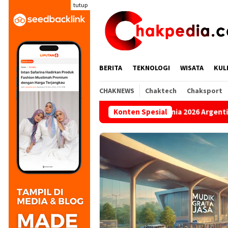
Loncat
tutup
ke
konten
BERITA
TEKNOLOGI
WISATA
KUL
CHAKNEWS
Chaktech
Chaksport
Final Piala Dunia 2026 Argentina vs Spanyol: Jad
Konten Spesial