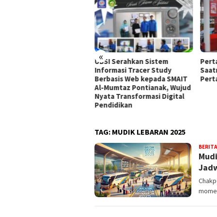
«
UBSI Serahkan Sistem
Pert
al Piala Dunia 2026
Informasi Tracer Study
Saat
entina vs Spanyol:
Berbasis Web kepada SMAIT
Pert
wal, Jam Tayang, Cara
Al-Mumtaz Pontianak, Wujud
ton, Prediksi, dan Fakta
Nyata Transformasi Digital
narik
Pendidikan
TAG:
MUDIK LEBARAN 2025
BERITA
Mudi
Jadw
Chakpe
momen