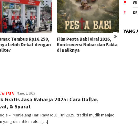
WI
KE
YANG 
»
amax Tembus Rp16.250,
Film Pesta Babi Viral 2026,
Harga 
nya Lebih Dekat dengan
Kontroversi Nobar dan Fakta
Perta
alite?
di Baliknya
Rp19.4
,
WISATA
Chakpedia
Maret 3, 2025
k Gratis Jasa Raharja 2025: Cara Daftar,
al, & Syarat
dia – Menjelang Hari Raya Idul Fitri 2025, tradisi mudik menjadi
 yang dinantikan oleh […]