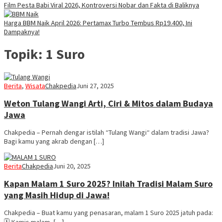
Film Pesta Babi Viral 2026, Kontroversi Nobar dan Fakta di Baliknya
Harga BBM Naik April 2026: Pertamax Turbo Tembus Rp19.400, Ini
Dampaknya!
Topik:
1 Suro
Berita
,
Wisata
Chakpedia
Juni 27, 2025
Weton Tulang Wangi Arti, Ciri & Mitos dalam Budaya
Jawa
Chakpedia – Pernah dengar istilah “Tulang Wangi“ dalam tradisi Jawa?
Bagi kamu yang akrab dengan […]
Berita
Chakpedia
Juni 20, 2025
Kapan Malam 1 Suro 2025? Inilah Tradisi Malam Suro
yang Masih Hidup di Jawa!
Chakpedia – Buat kamu yang penasaran, malam 1 Suro 2025 jatuh pada:
🗓️ Kamis malam, […]