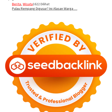
Berita
,
Wisata
1622 Dilihat
Pulau Rempang Digusur? Ini Alasan Warga …