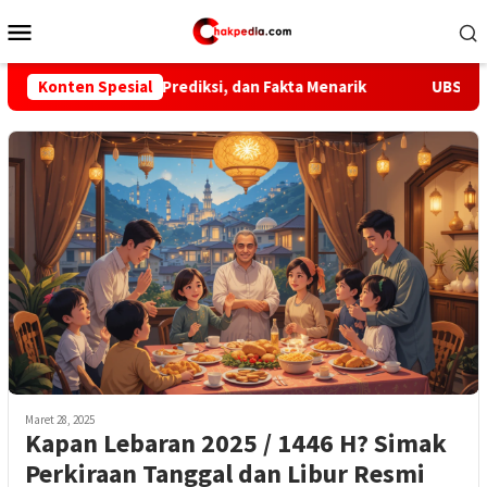
Loncat
Menu
ke
Mobile
konten
a Nonton, Prediksi, dan Fakta Menarik
Konten Spesial
UBSI Serahkan Sis
Maret 28, 2025
Kapan Lebaran 2025 / 1446 H? Simak
Perkiraan Tanggal dan Libur Resmi