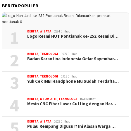
BERITA POPULER
1
BERITA
,
WISATA
2184 Dilihat
Logo Resmi HUT Pontianak Ke-252 Resmi Di…
2
BERITA
,
TEKNOLOGI
1979 Dilihat
Badan Karantina Indonesia Gelar Sayembar…
3
BERITA
,
TEKNOLOGI
1715 Dilihat
Yuk Cek IMEI Handphone Mu Sudah Terdafta…
4
BERITA
,
OTOMOTIF
,
TEKNOLOGI
1628 Dilihat
Mesin CNC Fiber Laser Cutting dengan Har…
5
BERITA
,
WISATA
1623 Dilihat
Pulau Rempang Digusur? Ini Alasan Warga …