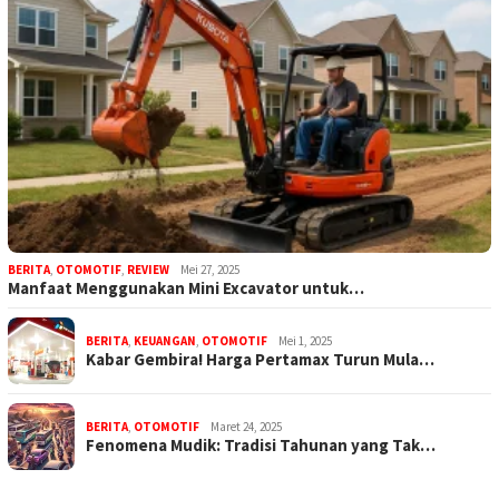
BERITA
,
OTOMOTIF
,
REVIEW
Mei 27, 2025
Manfaat Menggunakan Mini Excavator untuk…
BERITA
,
KEUANGAN
,
OTOMOTIF
Mei 1, 2025
Kabar Gembira! Harga Pertamax Turun Mula…
BERITA
,
OTOMOTIF
Maret 24, 2025
Fenomena Mudik: Tradisi Tahunan yang Tak…