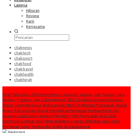
Lainnya
Hiburan
Review
Karir
Kerjasama
chaknews
chaktech
chaksport
chakfood
chaktravel
chakhealth
chakhijrah
Konten Spesial
Final Piala Dunia 2026 Argentina vs Spanyol: Jadwal, Jam Tayang, Cara
Nonton, Prediksi, dan Fakta Menarik
UBSI Serahkan Sistem Informasi
Tracer Study Berbasis Web kepada SMAIT Al-Mumtaz Pontianak, Wujud
Nyata Transformasi Digital Pendidikan
Pertamax Tembus Rp16.250,
Saatnya Lebih Dekat dengan Pertalite?
Film Pesta Babi Viral 2026,
Kontroversi Nobar dan Fakta di Baliknya
Harga BBM Naik April 2026:
Pertamax Turbo Tembus Rp19.400, Ini Dampaknya!