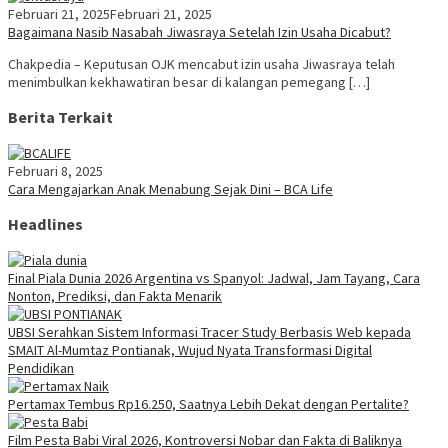
Februari 21, 2025
Februari 21, 2025
Bagaimana Nasib Nasabah Jiwasraya Setelah Izin Usaha Dicabut?
Chakpedia – Keputusan OJK mencabut izin usaha Jiwasraya telah
menimbulkan kekhawatiran besar di kalangan pemegang […]
Berita Terkait
Februari 8, 2025
Cara Mengajarkan Anak Menabung Sejak Dini – BCA Life
Headlines
Final Piala Dunia 2026 Argentina vs Spanyol: Jadwal, Jam Tayang, Cara
Nonton, Prediksi, dan Fakta Menarik
UBSI Serahkan Sistem Informasi Tracer Study Berbasis Web kepada
SMAIT Al-Mumtaz Pontianak, Wujud Nyata Transformasi Digital
Pendidikan
Pertamax Tembus Rp16.250, Saatnya Lebih Dekat dengan Pertalite?
Film Pesta Babi Viral 2026, Kontroversi Nobar dan Fakta di Baliknya