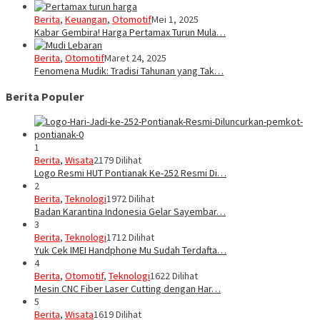
Berita
,
Keuangan
,
Otomotif
Mei 1, 2025
Kabar Gembira! Harga Pertamax Turun Mula…
Berita
,
Otomotif
Maret 24, 2025
Fenomena Mudik: Tradisi Tahunan yang Tak…
Berita Populer
1
Berita
,
Wisata
2179 Dilihat
Logo Resmi HUT Pontianak Ke-252 Resmi Di…
2
Berita
,
Teknologi
1972 Dilihat
Badan Karantina Indonesia Gelar Sayembar…
3
Berita
,
Teknologi
1712 Dilihat
Yuk Cek IMEI Handphone Mu Sudah Terdafta…
4
Berita
,
Otomotif
,
Teknologi
1622 Dilihat
Mesin CNC Fiber Laser Cutting dengan Har…
5
Berita
,
Wisata
1619 Dilihat