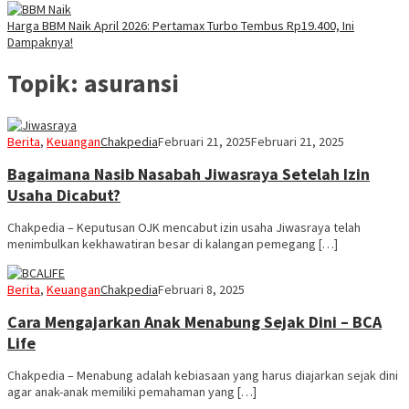
Harga BBM Naik April 2026: Pertamax Turbo Tembus Rp19.400, Ini
Dampaknya!
Topik:
asuransi
Berita
,
Keuangan
Chakpedia
Februari 21, 2025
Februari 21, 2025
Bagaimana Nasib Nasabah Jiwasraya Setelah Izin
Usaha Dicabut?
Chakpedia – Keputusan OJK mencabut izin usaha Jiwasraya telah
menimbulkan kekhawatiran besar di kalangan pemegang […]
Berita
,
Keuangan
Chakpedia
Februari 8, 2025
Cara Mengajarkan Anak Menabung Sejak Dini – BCA
Life
Chakpedia – Menabung adalah kebiasaan yang harus diajarkan sejak dini
agar anak-anak memiliki pemahaman yang […]