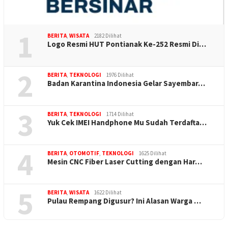
1
BERITA
,
WISATA
2182 Dilihat
Logo Resmi HUT Pontianak Ke-252 Resmi Di…
2
BERITA
,
TEKNOLOGI
1976 Dilihat
Badan Karantina Indonesia Gelar Sayembar…
3
BERITA
,
TEKNOLOGI
1714 Dilihat
Yuk Cek IMEI Handphone Mu Sudah Terdafta…
4
BERITA
,
OTOMOTIF
,
TEKNOLOGI
1625 Dilihat
Mesin CNC Fiber Laser Cutting dengan Har…
5
BERITA
,
WISATA
1622 Dilihat
Pulau Rempang Digusur? Ini Alasan Warga …