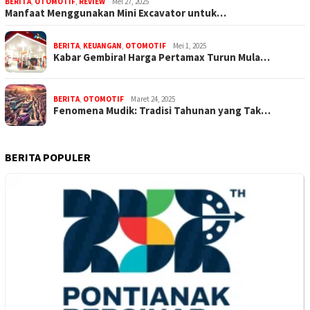
BERITA
,
OTOMOTIF
,
REVIEW
Mei 27, 2025
Manfaat Menggunakan Mini Excavator untuk…
BERITA
,
KEUANGAN
,
OTOMOTIF
Mei 1, 2025
Kabar Gembira! Harga Pertamax Turun Mula…
BERITA
,
OTOMOTIF
Maret 24, 2025
Fenomena Mudik: Tradisi Tahunan yang Tak…
BERITA POPULER