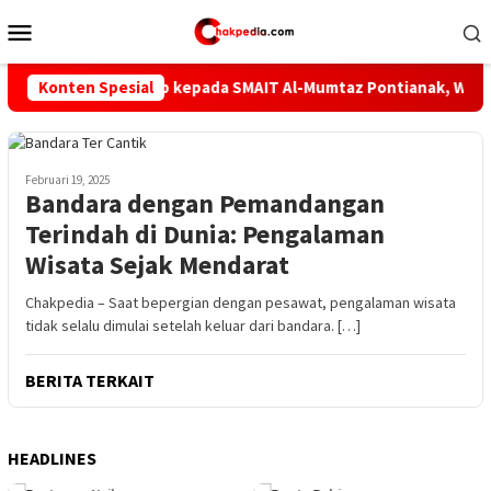
Loncat
Menu
ke
Mobile
konten
Berbasis Web kepada SMAIT Al-Mumtaz Pontianak, Wujud Nyata Tr
Konten Spesial
Februari 19, 2025
Bandara dengan Pemandangan
Terindah di Dunia: Pengalaman
Wisata Sejak Mendarat
Chakpedia – Saat bepergian dengan pesawat, pengalaman wisata
tidak selalu dimulai setelah keluar dari bandara. […]
BERITA TERKAIT
HEADLINES