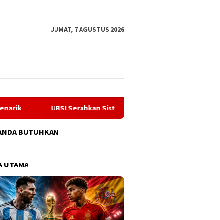
tutup
JUMAT, 7 AGUSTUS 2026
Serahkan Sistem Informasi Tracer Study Berbasis Web kepada SM
ANDA BUTUHKAN
A UTAMA