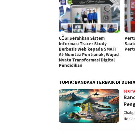
«
UBSI Serahkan Sistem
Pert
al Piala Dunia 2026
Informasi Tracer Study
Saat
entina vs Spanyol:
Berbasis Web kepada SMAIT
Pert
wal, Jam Tayang, Cara
Al-Mumtaz Pontianak, Wujud
ton, Prediksi, dan Fakta
Nyata Transformasi Digital
narik
Pendidikan
TOPIK:
BANDARA TERBAIK DI DUNI
BERITA
Band
Peng
Chakp
tidak 