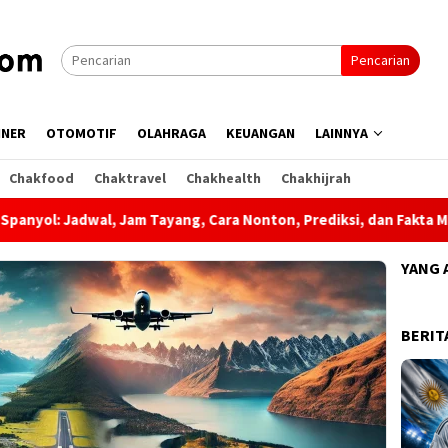
Pencarian
INER
OTOMOTIF
OLAHRAGA
KEUANGAN
LAINNYA
Chakfood
Chaktravel
Chakhealth
Chakhijrah
m Tayang, Cara Nonton, Prediksi, dan Fakta Menarik
UBSI 
YANG 
BERIT