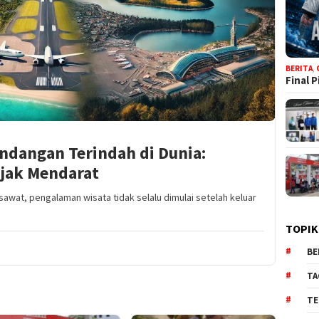
BERITA
,
Final 
dangan Terindah di Dunia:
jak Mendarat
wat, pengalaman wisata tidak selalu dimulai setelah keluar
TOPIK
BE
TA
TE