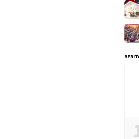
BERIT