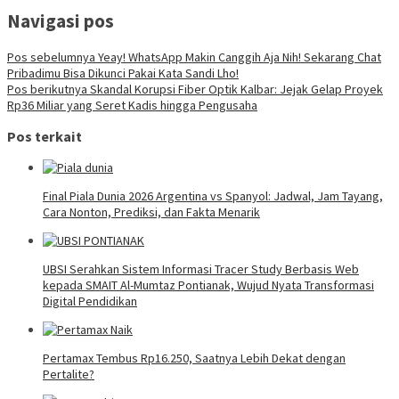
Navigasi pos
Pos sebelumnya
Yeay! WhatsApp Makin Canggih Aja Nih! Sekarang Chat
Pribadimu Bisa Dikunci Pakai Kata Sandi Lho!
Pos berikutnya
Skandal Korupsi Fiber Optik Kalbar: Jejak Gelap Proyek
Rp36 Miliar yang Seret Kadis hingga Pengusaha
Pos terkait
Final Piala Dunia 2026 Argentina vs Spanyol: Jadwal, Jam Tayang,
Cara Nonton, Prediksi, dan Fakta Menarik
UBSI Serahkan Sistem Informasi Tracer Study Berbasis Web
kepada SMAIT Al-Mumtaz Pontianak, Wujud Nyata Transformasi
Digital Pendidikan
Pertamax Tembus Rp16.250, Saatnya Lebih Dekat dengan
Pertalite?