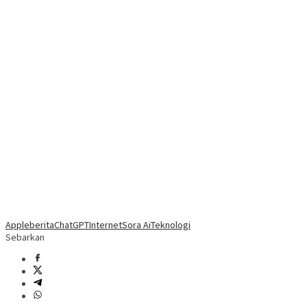
Apple
berita
ChatGPT
Internet
Sora Ai
Teknologi
Sebarkan