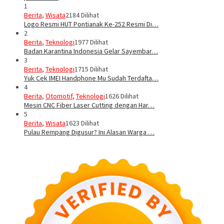
1
Berita
,
Wisata
2184 Dilihat
Logo Resmi HUT Pontianak Ke-252 Resmi Di…
2
Berita
,
Teknologi
1977 Dilihat
Badan Karantina Indonesia Gelar Sayembar…
3
Berita
,
Teknologi
1715 Dilihat
Yuk Cek IMEI Handphone Mu Sudah Terdafta…
4
Berita
,
Otomotif
,
Teknologi
1626 Dilihat
Mesin CNC Fiber Laser Cutting dengan Har…
5
Berita
,
Wisata
1623 Dilihat
Pulau Rempang Digusur? Ini Alasan Warga …