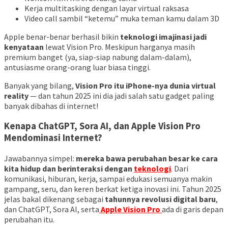
Kerja multitasking dengan layar virtual raksasa
Video call sambil “ketemu” muka teman kamu dalam 3D
Apple benar-benar berhasil bikin
teknologi imajinasi jadi
kenyataan
lewat Vision Pro. Meskipun harganya masih
premium banget (ya, siap-siap nabung dalam-dalam),
antusiasme orang-orang luar biasa tinggi.
Banyak yang bilang,
Vision Pro itu iPhone-nya dunia virtual
reality
— dan tahun 2025 ini dia jadi salah satu gadget paling
banyak dibahas di internet!
Kenapa ChatGPT, Sora AI, dan Apple Vision Pro
Mendominasi Internet?
Jawabannya simpel:
mereka bawa perubahan besar ke cara
kita hidup dan berinteraksi dengan
teknologi
. Dari
komunikasi, hiburan, kerja, sampai edukasi semuanya makin
gampang, seru, dan keren berkat ketiga inovasi ini. Tahun 2025
jelas bakal dikenang sebagai
tahunnya revolusi digital baru
,
dan ChatGPT, Sora AI, serta
Apple Vision Pro
ada di garis depan
perubahan itu.