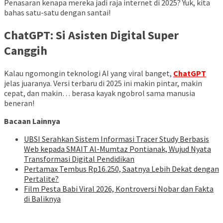
Penasaran kenapa mereka jadi raja internet di 2025? Yuk, kita
bahas satu-satu dengan santai!
ChatGPT: Si Asisten Digital Super
Canggih
Kalau ngomongin teknologi AI yang viral banget,
ChatGPT
jelas juaranya. Versi terbaru di 2025 ini makin pintar, makin
cepat, dan makin… berasa kayak ngobrol sama manusia
beneran!
Bacaan Lainnya
UBSI Serahkan Sistem Informasi Tracer Study Berbasis
Web kepada SMAIT Al-Mumtaz Pontianak, Wujud Nyata
Transformasi Digital Pendidikan
Pertamax Tembus Rp16.250, Saatnya Lebih Dekat dengan
Pertalite?
Film Pesta Babi Viral 2026, Kontroversi Nobar dan Fakta
di Baliknya