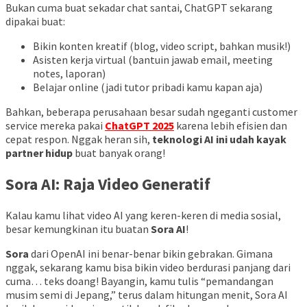
Bukan cuma buat sekadar chat santai, ChatGPT sekarang
dipakai buat:
Bikin konten kreatif (blog, video script, bahkan musik!)
Asisten kerja virtual (bantuin jawab email, meeting
notes, laporan)
Belajar online (jadi tutor pribadi kamu kapan aja)
Bahkan, beberapa perusahaan besar sudah ngeganti customer
service mereka pakai
ChatGPT 2025
karena lebih efisien dan
cepat respon. Nggak heran sih,
teknologi AI ini udah kayak
partner hidup
buat banyak orang!
Sora AI: Raja Video Generatif
Kalau kamu lihat video AI yang keren-keren di media sosial,
besar kemungkinan itu buatan
Sora AI
!
Sora
dari OpenAI ini benar-benar bikin gebrakan. Gimana
nggak, sekarang kamu bisa bikin video berdurasi panjang dari
cuma… teks doang! Bayangin, kamu tulis “pemandangan
musim semi di Jepang,” terus dalam hitungan menit, Sora AI