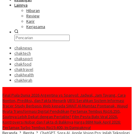
Lainnya
Hiburan
Review
Karir
Kerjasama
chaknews
chaktech
chaksport
chakfood
chaktravel
chakhealth
chakhijrah
Konten Spesial
Final Piala Dunia 2026 Argentina vs Spanyol: Jadwal, Jam Tayang, Cara
Nonton, Prediksi, dan Fakta Menarik
UBSI Serahkan Sistem Informasi
Tracer Study Berbasis Web kepada SMAIT Al-Mumtaz Pontianak, Wujud
Nyata Transformasi Digital Pendidikan
Pertamax Tembus Rp16.250,
Saatnya Lebih Dekat dengan Pertalite?
Film Pesta Babi Viral 2026,
Kontroversi Nobar dan Fakta di Baliknya
Harga BBM Naik April 2026:
Pertamax Turbo Tembus Rp19.400, Ini Dampaknya!
Beranda
Berita
ChatGPT, Sora AI, Apple Vision Pro: Inilah Teknologi