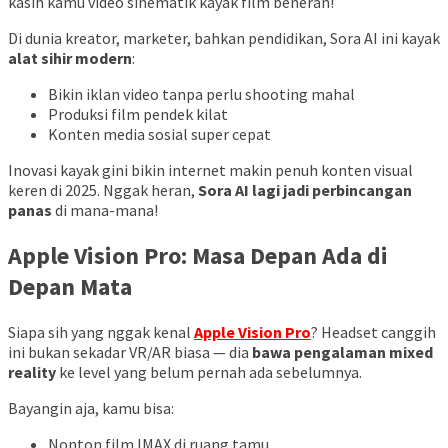
kasih kamu video sinematik kayak film beneran!
Di dunia kreator, marketer, bahkan pendidikan, Sora AI ini kayak
alat sihir modern
:
Bikin iklan video tanpa perlu shooting mahal
Produksi film pendek kilat
Konten media sosial super cepat
Inovasi kayak gini bikin internet makin penuh konten visual
keren di 2025. Nggak heran,
Sora AI lagi jadi perbincangan
panas
di mana-mana!
Apple Vision Pro: Masa Depan Ada di
Depan Mata
Siapa sih yang nggak kenal
Apple Vision Pro
? Headset canggih
ini bukan sekadar VR/AR biasa — dia
bawa pengalaman mixed
reality
ke level yang belum pernah ada sebelumnya.
Bayangin aja, kamu bisa:
Nonton film IMAX di ruang tamu