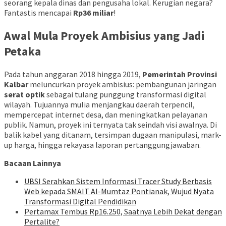
seorang kepala dinas dan pengusaha lokal. Kerugian negara?
Fantastis mencapai
Rp36 miliar
!
Awal Mula Proyek Ambisius yang Jadi
Petaka
Pada tahun anggaran 2018 hingga 2019,
Pemerintah Provinsi
Kalbar
meluncurkan proyek ambisius: pembangunan jaringan
serat optik
sebagai tulang punggung transformasi digital
wilayah. Tujuannya mulia menjangkau daerah terpencil,
mempercepat internet desa, dan meningkatkan pelayanan
publik. Namun, proyek ini ternyata tak seindah visi awalnya. Di
balik kabel yang ditanam, tersimpan dugaan manipulasi, mark-
up harga, hingga rekayasa laporan pertanggungjawaban.
Bacaan Lainnya
UBSI Serahkan Sistem Informasi Tracer Study Berbasis
Web kepada SMAIT Al-Mumtaz Pontianak, Wujud Nyata
Transformasi Digital Pendidikan
Pertamax Tembus Rp16.250, Saatnya Lebih Dekat dengan
Pertalite?