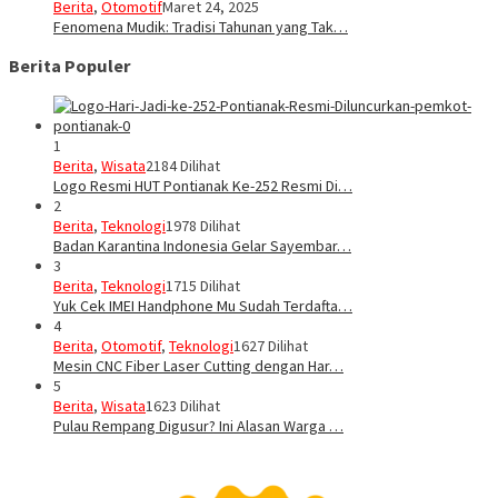
Berita
,
Otomotif
Maret 24, 2025
Fenomena Mudik: Tradisi Tahunan yang Tak…
Berita Populer
1
Berita
,
Wisata
2184 Dilihat
Logo Resmi HUT Pontianak Ke-252 Resmi Di…
2
Berita
,
Teknologi
1978 Dilihat
Badan Karantina Indonesia Gelar Sayembar…
3
Berita
,
Teknologi
1715 Dilihat
Yuk Cek IMEI Handphone Mu Sudah Terdafta…
4
Berita
,
Otomotif
,
Teknologi
1627 Dilihat
Mesin CNC Fiber Laser Cutting dengan Har…
5
Berita
,
Wisata
1623 Dilihat
Pulau Rempang Digusur? Ini Alasan Warga …