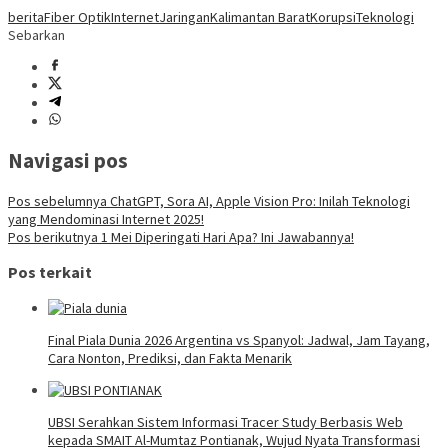
berita
Fiber Optik
Internet
Jaringan
Kalimantan Barat
Korupsi
Teknologi
Sebarkan
Navigasi pos
Pos sebelumnya
ChatGPT, Sora AI, Apple Vision Pro: Inilah Teknologi
yang Mendominasi Internet 2025!
Pos berikutnya
1 Mei Diperingati Hari Apa? Ini Jawabannya!
Pos terkait
Final Piala Dunia 2026 Argentina vs Spanyol: Jadwal, Jam Tayang,
Cara Nonton, Prediksi, dan Fakta Menarik
UBSI Serahkan Sistem Informasi Tracer Study Berbasis Web
kepada SMAIT Al-Mumtaz Pontianak, Wujud Nyata Transformasi