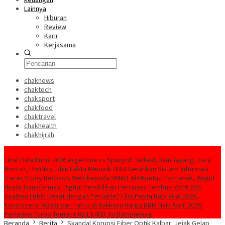
Lainnya
Hiburan
Review
Karir
Kerjasama
chaknews
chaktech
chaksport
chakfood
chaktravel
chakhealth
chakhijrah
Konten Spesial
Final Piala Dunia 2026 Argentina vs Spanyol: Jadwal, Jam Tayang, Cara
Nonton, Prediksi, dan Fakta Menarik
UBSI Serahkan Sistem Informasi
Tracer Study Berbasis Web kepada SMAIT Al-Mumtaz Pontianak, Wujud
Nyata Transformasi Digital Pendidikan
Pertamax Tembus Rp16.250,
Saatnya Lebih Dekat dengan Pertalite?
Film Pesta Babi Viral 2026,
Kontroversi Nobar dan Fakta di Baliknya
Harga BBM Naik April 2026:
Pertamax Turbo Tembus Rp19.400, Ini Dampaknya!
Beranda
Berita
Skandal Korupsi Fiber Optik Kalbar: Jejak Gelap