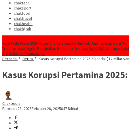
chaktech
chaksport
chakfood
chaktravel
chakhealth
chakhijrah
Konten Spesial
Final Piala Dunia 2026 Argentina vs Spanyol: Jadwal, Jam Tayang, Cara Non
Transformasi Digital Pendidikan
Pertamax Tembus Rp16.250, Saatnya Lebih
Rp19.400, Ini Dampaknya!
Beranda
Berita
Kasus Korupsi Pertamina 2025: Skandal $12 Miliar y
Kasus Korupsi Pertamina 2025:
Chakpedia
Februari 28, 2025
Februari 28, 2025
847 Dilihat