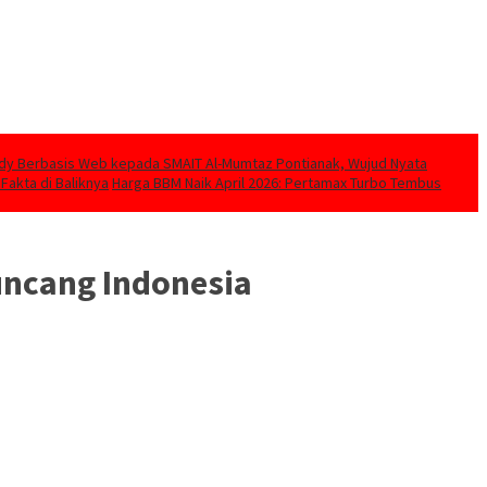
udy Berbasis Web kepada SMAIT Al-Mumtaz Pontianak, Wujud Nyata
 Fakta di Baliknya
Harga BBM Naik April 2026: Pertamax Turbo Tembus
uncang Indonesia