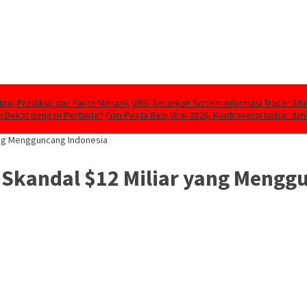
ton, Prediksi, dan Fakta Menarik
UBSI Serahkan Sistem Informasi Tracer St
 Dekat dengan Pertalite?
Film Pesta Babi Viral 2026, Kontroversi Nobar dan
ang Mengguncang Indonesia
 Skandal $12 Miliar yang Mengg