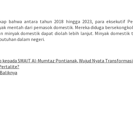
kap bahwa antara tahun 2018 hingga 2023, para eksekutif P
k mentah dari pemasok domestik. Mereka diduga bersekongkol 
an minyak domestik dapat diolah lebih lanjut. Minyak domestik
butuhan dalam negeri.
eb kepada SMAIT Al-Mumtaz Pontianak, Wujud Nyata Transformasi 
ertalite?
 Baliknya