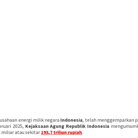
rusahaan energi milik negara
Indonesia
, telah menggemparkan p
bruari 2025,
Kejaksaan Agung Republik Indonesia
mengumumkan
miliar atau sekitar
193,7 triliun rupiah
.