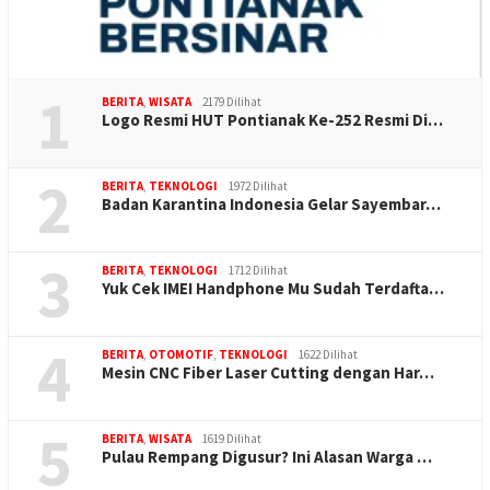
1
BERITA
,
WISATA
2179 Dilihat
Logo Resmi HUT Pontianak Ke-252 Resmi Di…
2
BERITA
,
TEKNOLOGI
1972 Dilihat
Badan Karantina Indonesia Gelar Sayembar…
3
BERITA
,
TEKNOLOGI
1712 Dilihat
Yuk Cek IMEI Handphone Mu Sudah Terdafta…
4
BERITA
,
OTOMOTIF
,
TEKNOLOGI
1622 Dilihat
Mesin CNC Fiber Laser Cutting dengan Har…
5
BERITA
,
WISATA
1619 Dilihat
Pulau Rempang Digusur? Ini Alasan Warga …