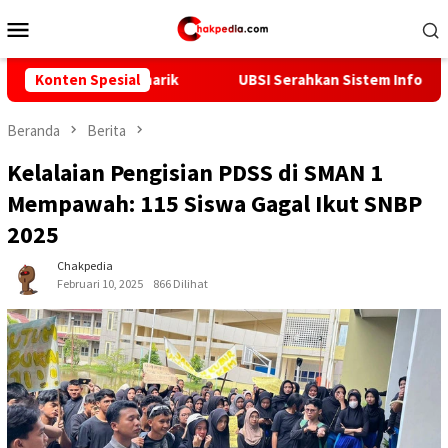
Loncat
Menu
ke
Mobile
konten
Menarik
Konten Spesial
UBSI Serahkan Sistem Informasi Tracer Study Ber
Beranda
Berita
Kelalaian Pengisian PDSS di SMAN 1
Mempawah: 115 Siswa Gagal Ikut SNBP
2025
Chakpedia
Februari 10, 2025
866 Dilihat