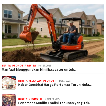
BERITA
,
OTOMOTIF
,
REVIEW
Mei 27, 2025
Manfaat Menggunakan Mini Excavator untuk…
BERITA
,
KEUANGAN
,
OTOMOTIF
Mei 1, 2025
Kabar Gembira! Harga Pertamax Turun Mula…
BERITA
,
OTOMOTIF
Maret 24, 2025
Fenomena Mudik: Tradisi Tahunan yang Tak…