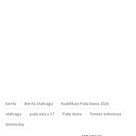
berita
Berita Olahraga
Kualifikasi Piala Dunia 2026
olahraga
piala asia u 17
Piala dunia
Timnas Indonesia
timnasday