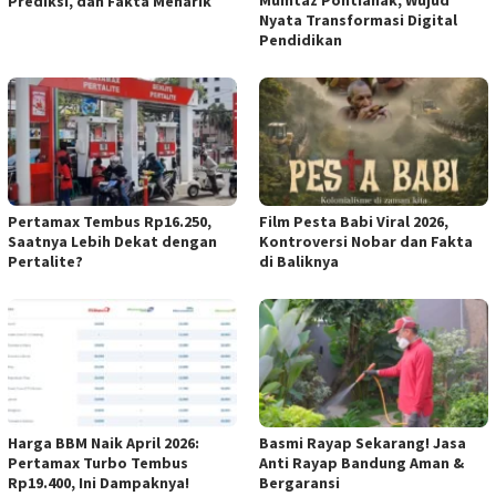
Mumtaz Pontianak, Wujud
Prediksi, dan Fakta Menarik
Nyata Transformasi Digital
Pendidikan
Pertamax Tembus Rp16.250,
Film Pesta Babi Viral 2026,
Saatnya Lebih Dekat dengan
Kontroversi Nobar dan Fakta
Pertalite?
di Baliknya
Harga BBM Naik April 2026:
Basmi Rayap Sekarang! Jasa
Pertamax Turbo Tembus
Anti Rayap Bandung Aman &
Rp19.400, Ini Dampaknya!
Bergaransi