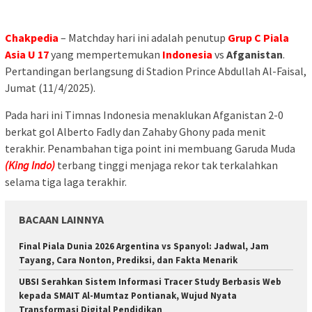
Chakpedia
– Matchday hari ini adalah penutup
Grup C Piala
Asia U 17
yang mempertemukan
Indonesia
vs
Afganistan
.
Pertandingan berlangsung di Stadion Prince Abdullah Al-Faisal,
Jumat (11/4/2025).
Pada hari ini Timnas Indonesia menaklukan Afganistan 2-0
berkat gol Alberto Fadly dan Zahaby Ghony pada menit
terakhir. Penambahan tiga point ini membuang Garuda Muda
(King Indo)
terbang tinggi menjaga rekor tak terkalahkan
selama tiga laga terakhir.
BACAAN LAINNYA
Final Piala Dunia 2026 Argentina vs Spanyol: Jadwal, Jam
Tayang, Cara Nonton, Prediksi, dan Fakta Menarik
UBSI Serahkan Sistem Informasi Tracer Study Berbasis Web
kepada SMAIT Al-Mumtaz Pontianak, Wujud Nyata
Transformasi Digital Pendidikan