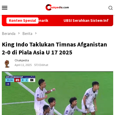
Loncat
Menu
ke
Mobile
konten
kta Menarik
Konten Spesial
UBSI Serahkan Sistem Informasi Tracer Stud
Beranda
Berita
King Indo Taklukan Timnas Afganistan
2-0 di Piala Asia U 17 2025
Chakpedia
April 11, 2025
573 Dilihat