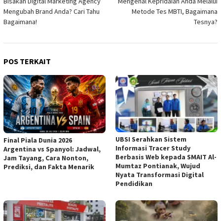
Bisakah Digital Marketing Agency
Mengenal Kepridaian Anda Melalui
pos
Mengubah Brand Anda? Cari Tahu
Metode Tes MBTI, Bagaimana
Bagaimana!
Tesnya?
POS TERKAIT
UBSI Serahkan Sistem
Final Piala Dunia 2026
Informasi Tracer Study
Argentina vs Spanyol: Jadwal,
Berbasis Web kepada SMAIT Al-
Jam Tayang, Cara Nonton,
Mumtaz Pontianak, Wujud
Prediksi, dan Fakta Menarik
Nyata Transformasi Digital
Pendidikan