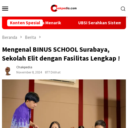
Loncat
Menu
ke
Mobile
konten
 Menarik
Konten Spesial
UBSI Serahkan Sistem Informasi Tracer Study B
Beranda
Berita
Mengenal BINUS SCHOOL Surabaya,
Sekolah Elit dengan Fasilitas Lengkap !
Chakpedia
November 8, 2024
877 Dilihat