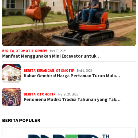
BERITA
,
OTOMOTIF
,
REVIEW
Mei 27, 2025
Manfaat Menggunakan Mini Excavator untuk…
BERITA
,
KEUANGAN
,
OTOMOTIF
Mei 1, 2025
Kabar Gembira! Harga Pertamax Turun Mula…
BERITA
,
OTOMOTIF
Maret 24, 2025
Fenomena Mudik: Tradisi Tahunan yang Tak…
BERITA POPULER