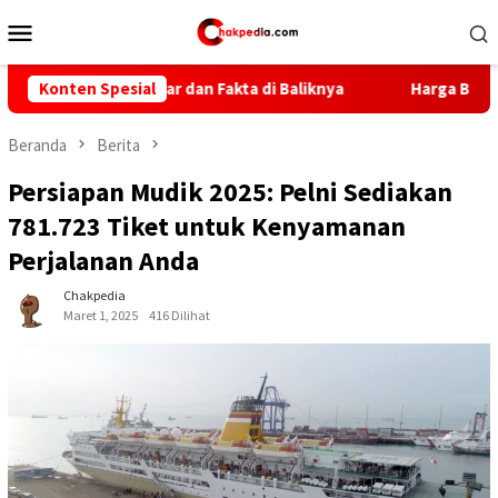
Loncat
Menu
ke
Mobile
konten
 Nobar dan Fakta di Baliknya
Konten Spesial
Harga BBM Naik April 2026: 
Beranda
Berita
Persiapan Mudik 2025: Pelni Sediakan
781.723 Tiket untuk Kenyamanan
Perjalanan Anda
Chakpedia
Maret 1, 2025
416 Dilihat