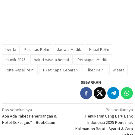
berita
Fasilitas Pelni
Jadwal Mudik
Kapal Pelni
mudik 2025
paket wisata hemat
Persiapan Mudik
Rute Kapal Pelni
Tiket Kapal Lebaran
Tiket Pelni
wisata
SEBARKAN
Navigasi
Pos sebelumnya
Pos berikutnya
Apa Ada Paket Penerbangan &
Penukaran Uang Baru Bank
pos
Hotel Sekaligus? – BookCabin
Indonesia 2025 Pontianak
Kalimantan Barat– Syarat & Cara