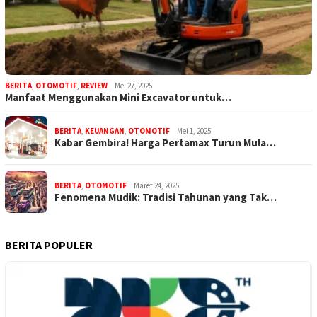
BERITA
,
OTOMOTIF
,
REVIEW
Mei 27, 2025
Manfaat Menggunakan Mini Excavator untuk…
BERITA
,
KEUANGAN
,
OTOMOTIF
Mei 1, 2025
Kabar Gembira! Harga Pertamax Turun Mula…
BERITA
,
OTOMOTIF
Maret 24, 2025
Fenomena Mudik: Tradisi Tahunan yang Tak…
BERITA POPULER