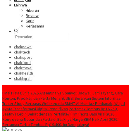
Lainnya
Hiburan
Review
Karir
Kerjasama
chaknews
chaktech
chaksport
chakfood
chaktravel
chakhealth
chakhijrah
Konten Spesial
Final Piala Dunia 2026 Argentina vs Spanyol: Jadwal, Jam Tayang, Cara
Nonton, Prediksi, dan Fakta Menarik
UBSI Serahkan Sistem Informasi
Tracer Study Berbasis Web kepada SMAIT Al-Mumtaz Pontianak, Wujud
Nyata Transformasi Digital Pendidikan
Pertamax Tembus Rp16.250,
Saatnya Lebih Dekat dengan Pertalite?
Film Pesta Babi Viral 2026,
Kontroversi Nobar dan Fakta di Baliknya
Harga BBM Naik April 2026:
Pertamax Turbo Tembus Rp19.400, Ini Dampaknya!