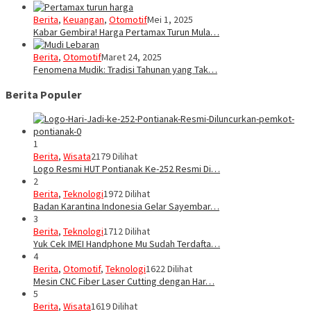
Berita
,
Keuangan
,
Otomotif
Mei 1, 2025
Kabar Gembira! Harga Pertamax Turun Mula…
Berita
,
Otomotif
Maret 24, 2025
Fenomena Mudik: Tradisi Tahunan yang Tak…
Berita Populer
1
Berita
,
Wisata
2179 Dilihat
Logo Resmi HUT Pontianak Ke-252 Resmi Di…
2
Berita
,
Teknologi
1972 Dilihat
Badan Karantina Indonesia Gelar Sayembar…
3
Berita
,
Teknologi
1712 Dilihat
Yuk Cek IMEI Handphone Mu Sudah Terdafta…
4
Berita
,
Otomotif
,
Teknologi
1622 Dilihat
Mesin CNC Fiber Laser Cutting dengan Har…
5
Berita
,
Wisata
1619 Dilihat