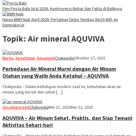
Film Pesta Babi Viral 2026, Kontroversi Nobar dan Fakta di Baliknya
Harga BBM Naik April 2026: Pertamax Turbo Tembus Rp19.400, Ini
Dampaknya!
Topik:
Air mineral AQUVIVA
Berita
,
Kesehatan
,
Keuangan
Chakpedia
Oktober 27, 2025
Perbedaan Air Mineral Murni dengan Air Minum
Olahan yang Wajib Anda Ketahui – AQUVIVA
Chakpedia – Dalam kehidupan modern saat ini, kebutuhan akan air
minum yang bersih dan sehat […]
Uncategorized
Chakpedia
Mei 21, 2025
Mei 22, 2025
AQUVIVA – Air Minum Sehat, Praktis, dan Siap Temani
Aktivitas Sehari-hari
Chakpedia – Menjaga tubuh tetap terhidrasi bukan cuma soal minum air,