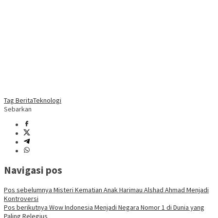
Tag Berita
Teknologi
Sebarkan
Navigasi pos
Pos sebelumnya
Misteri Kematian Anak Harimau Alshad Ahmad Menjadi
Kontroversi
Pos berikutnya
Wow Indonesia Menjadi Negara Nomor 1 di Dunia yang
Paling Relegius