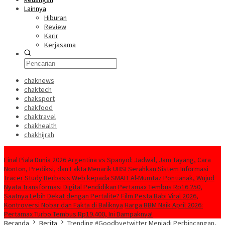
Lainnya
Hiburan
Review
Karir
Kerjasama
chaknews
chaktech
chaksport
chakfood
chaktravel
chakhealth
chakhijrah
Konten Spesial
Final Piala Dunia 2026 Argentina vs Spanyol: Jadwal, Jam Tayang, Cara
Nonton, Prediksi, dan Fakta Menarik
UBSI Serahkan Sistem Informasi
Tracer Study Berbasis Web kepada SMAIT Al-Mumtaz Pontianak, Wujud
Nyata Transformasi Digital Pendidikan
Pertamax Tembus Rp16.250,
Saatnya Lebih Dekat dengan Pertalite?
Film Pesta Babi Viral 2026,
Kontroversi Nobar dan Fakta di Baliknya
Harga BBM Naik April 2026:
Pertamax Turbo Tembus Rp19.400, Ini Dampaknya!
Beranda
Berita
Trending #Goodbyetwitter Menjadi Perbincangan,