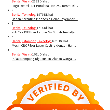
Berita
,
Wisata
2182 Dilihat
Logo Resmi HUT Pontianak Ke-252 Resmi Di…
2
Berita
,
Teknologi
1976 Dilihat
Badan Karantina Indonesia Gelar Sayembar…
3
Berita
,
Teknologi
1714 Dilihat
Yuk Cek IMEI Handphone Mu Sudah Terdafta…
4
Berita
,
Otomotif
,
Teknologi
1625 Dilihat
Mesin CNC Fiber Laser Cutting dengan Har…
5
Berita
,
Wisata
1621 Dilihat
Pulau Rempang Digusur? Ini Alasan Warga …