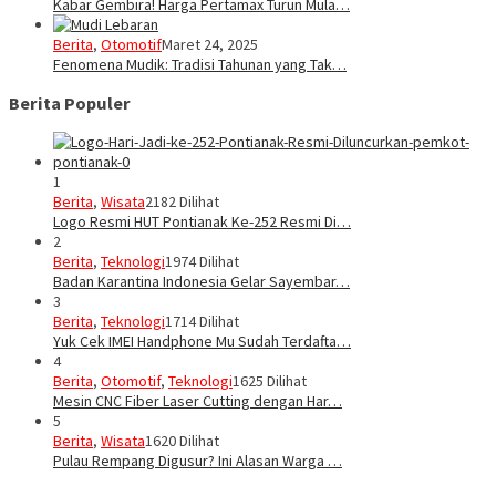
Kabar Gembira! Harga Pertamax Turun Mula…
Berita
,
Otomotif
Maret 24, 2025
Fenomena Mudik: Tradisi Tahunan yang Tak…
Berita Populer
1
Berita
,
Wisata
2182 Dilihat
Logo Resmi HUT Pontianak Ke-252 Resmi Di…
2
Berita
,
Teknologi
1974 Dilihat
Badan Karantina Indonesia Gelar Sayembar…
3
Berita
,
Teknologi
1714 Dilihat
Yuk Cek IMEI Handphone Mu Sudah Terdafta…
4
Berita
,
Otomotif
,
Teknologi
1625 Dilihat
Mesin CNC Fiber Laser Cutting dengan Har…
5
Berita
,
Wisata
1620 Dilihat
Pulau Rempang Digusur? Ini Alasan Warga …