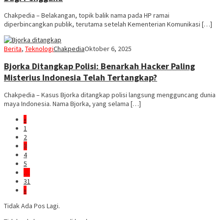
Chakpedia – Belakangan, topik balik nama pada HP ramai
diperbincangkan publik, terutama setelah Kementerian Komunikasi […]
Berita
,
Teknologi
Chakpedia
Oktober 6, 2025
Bjorka Ditangkap Polisi: Benarkah Hacker Paling
Misterius Indonesia Telah Tertangkap?
Chakpedia – Kasus Bjorka ditangkap polisi langsung mengguncang dunia
maya Indonesia. Nama Bjorka, yang selama […]
«
1
2
3
4
5
…
31
»
Tidak Ada Pos Lagi.