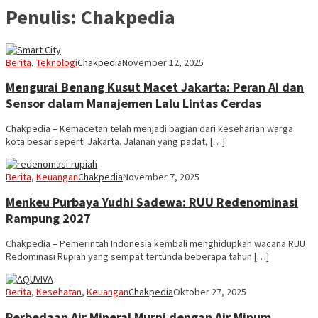
Penulis:
Chakpedia
Berita
,
Teknologi
Chakpedia
November 12, 2025
Mengurai Benang Kusut Macet Jakarta: Peran AI dan
Sensor dalam Manajemen Lalu Lintas Cerdas
Chakpedia – Kemacetan telah menjadi bagian dari keseharian warga
kota besar seperti Jakarta. Jalanan yang padat, […]
Berita
,
Keuangan
Chakpedia
November 7, 2025
Menkeu Purbaya Yudhi Sadewa: RUU Redenominasi
Rampung 2027
Chakpedia – Pemerintah Indonesia kembali menghidupkan wacana RUU
Redominasi Rupiah yang sempat tertunda beberapa tahun […]
Berita
,
Kesehatan
,
Keuangan
Chakpedia
Oktober 27, 2025
Perbedaan Air Mineral Murni dengan Air Minum