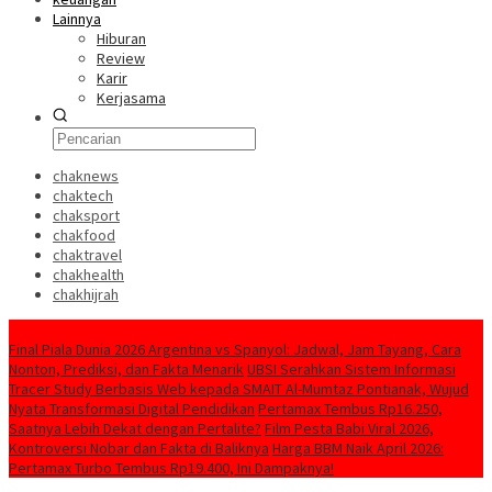
Lainnya
Hiburan
Review
Karir
Kerjasama
chaknews
chaktech
chaksport
chakfood
chaktravel
chakhealth
chakhijrah
Konten Spesial
Final Piala Dunia 2026 Argentina vs Spanyol: Jadwal, Jam Tayang, Cara
Nonton, Prediksi, dan Fakta Menarik
UBSI Serahkan Sistem Informasi
Tracer Study Berbasis Web kepada SMAIT Al-Mumtaz Pontianak, Wujud
Nyata Transformasi Digital Pendidikan
Pertamax Tembus Rp16.250,
Saatnya Lebih Dekat dengan Pertalite?
Film Pesta Babi Viral 2026,
Kontroversi Nobar dan Fakta di Baliknya
Harga BBM Naik April 2026:
Pertamax Turbo Tembus Rp19.400, Ini Dampaknya!