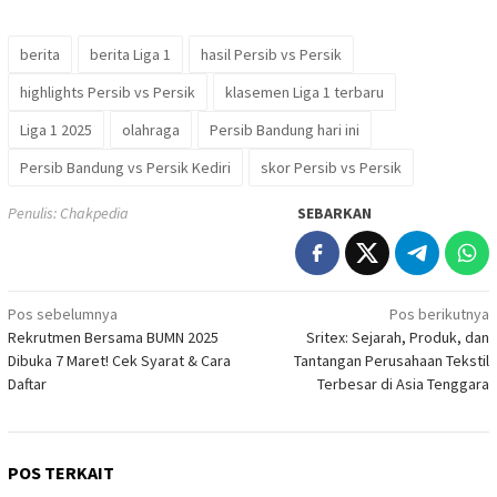
berita
berita Liga 1
hasil Persib vs Persik
highlights Persib vs Persik
klasemen Liga 1 terbaru
Liga 1 2025
olahraga
Persib Bandung hari ini
Persib Bandung vs Persik Kediri
skor Persib vs Persik
Penulis: Chakpedia
SEBARKAN
Navigasi
Pos sebelumnya
Pos berikutnya
Rekrutmen Bersama BUMN 2025
Sritex: Sejarah, Produk, dan
pos
Dibuka 7 Maret! Cek Syarat & Cara
Tantangan Perusahaan Tekstil
Daftar
Terbesar di Asia Tenggara
POS TERKAIT