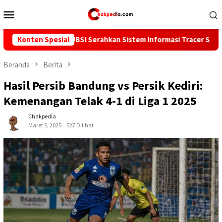
Loncat
Menu
ke
Mobile
konten
UBSI Serahkan Sistem Informasi Tracer Study Berbasis Web kepa
Konten Spesial
Beranda
Berita
Hasil Persib Bandung vs Persik Kediri:
Kemenangan Telak 4-1 di Liga 1 2025
Chakpedia
Maret 5, 2025
527 Dilihat