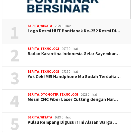
1
BERITA
,
WISATA
2179 Dilihat
Logo Resmi HUT Pontianak Ke-252 Resmi Di…
2
BERITA
,
TEKNOLOGI
1972 Dilihat
Badan Karantina Indonesia Gelar Sayembar…
3
BERITA
,
TEKNOLOGI
1712 Dilihat
Yuk Cek IMEI Handphone Mu Sudah Terdafta…
4
BERITA
,
OTOMOTIF
,
TEKNOLOGI
1622 Dilihat
Mesin CNC Fiber Laser Cutting dengan Har…
5
BERITA
,
WISATA
1619 Dilihat
Pulau Rempang Digusur? Ini Alasan Warga …