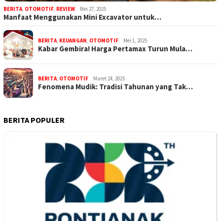
BERITA
,
OTOMOTIF
,
REVIEW
Mei 27, 2025
Manfaat Menggunakan Mini Excavator untuk…
BERITA
,
KEUANGAN
,
OTOMOTIF
Mei 1, 2025
Kabar Gembira! Harga Pertamax Turun Mula…
BERITA
,
OTOMOTIF
Maret 24, 2025
Fenomena Mudik: Tradisi Tahunan yang Tak…
BERITA POPULER