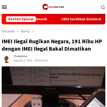
Loncat
Menu
ke
Mobile
konten
a Menarik
Konten Spesial
UBSI Serahkan Sistem Informasi Tracer Study B
Beranda
Berita
IMEI Ilegal Rugikan Negara, 191 Ribu HP
dengan IMEI Ilegal Bakal Dimatikan
Chakpedia
Agustus 1, 2023
924 Dilihat