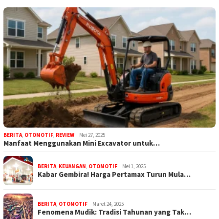
BERITA
,
OTOMOTIF
,
REVIEW
Mei 27, 2025
Manfaat Menggunakan Mini Excavator untuk…
BERITA
,
KEUANGAN
,
OTOMOTIF
Mei 1, 2025
Kabar Gembira! Harga Pertamax Turun Mula…
BERITA
,
OTOMOTIF
Maret 24, 2025
Fenomena Mudik: Tradisi Tahunan yang Tak…