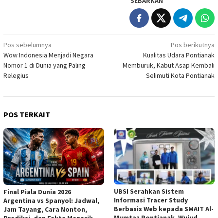
SEBARKAN
Navigasi
Pos sebelumnya
Pos berikutnya
Wow Indonesia Menjadi Negara
Kualitas Udara Pontianak
pos
Nomor 1 di Dunia yang Paling
Memburuk, Kabut Asap Kembali
Relegius
Selimuti Kota Pontianak
POS TERKAIT
UBSI Serahkan Sistem
Final Piala Dunia 2026
Informasi Tracer Study
Argentina vs Spanyol: Jadwal,
Berbasis Web kepada SMAIT Al-
Jam Tayang, Cara Nonton,
Mumtaz Pontianak, Wujud